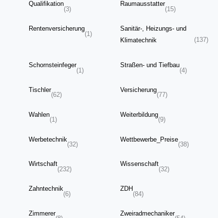
Qualifikation
Raumausstatter
(3)
(15)
Rentenversicherung
Sanitär-, Heizungs- und
(1)
(137)
Klimatechnik
Schornsteinfeger
Straßen- und Tiefbau
(1)
(4)
Tischler
Versicherung
(62)
(77)
Wahlen
Weiterbildung
(1)
(9)
Werbetechnik
Wettbewerbe_Preise
(32)
(38)
Wirtschaft
Wissenschaft
(232)
(32)
Zahntechnik
ZDH
(6)
(84)
Zimmerer
Zweiradmechaniker