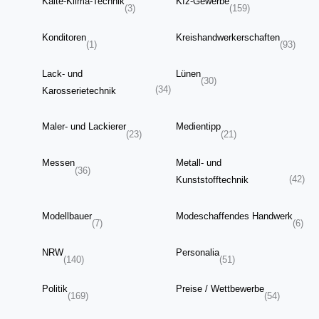
Kälte-Klima-Technik
Kfz-Gewerbe
(3)
(159)
Konditoren
Kreishandwerkerschaften
(1)
(93)
Lack- und
Lünen
(30)
(34)
Karosserietechnik
Maler- und Lackierer
Medientipp
(23)
(21)
Messen
Metall- und
(36)
(42)
Kunststofftechnik
Modellbauer
Modeschaffendes Handwerk
(7)
(6)
NRW
Personalia
(140)
(51)
Politik
Preise / Wettbewerbe
(169)
(54)