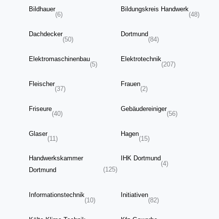
Bildhauer
Bildungskreis Handwerk
(6)
(48)
Dachdecker
Dortmund
(50)
(84)
Elektromaschinenbau
Elektrotechnik
(5)
(207)
Fleischer
Frauen
(37)
(2)
Friseure
Gebäudereiniger
(40)
(56)
Glaser
Hagen
(11)
(15)
Handwerkskammer
IHK Dortmund
(4)
(125)
Dortmund
Informationstechnik
Initiativen
(10)
(82)