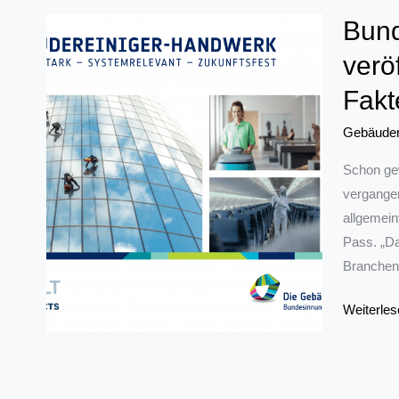
Bund
verö
Fakt
Gebäuder
Schon gew
vergangen
allgemein
Pass. „Da
Branchenr
Bundesin
Weiterles
des
Gebäudere
Handwer