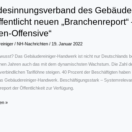
esinnungsverband des Gebäuder
ffentlicht neuen „Branchenreport“ 
en-Offensive“
einiger
/
NH-Nachrichten
/
19. Januar 2022
usst? Das Gebäudereiniger-Handwerk ist nicht nur Deutschlands b
en Jahren auch das mit dem dynamischsten Wachstum. Die Zahl der 
verbindlichen Tariflöhne steigen. 40 Prozent der Beschäftigten haben i
s Gebäudereiniger-Handwerk. Beschäftigungsstark – Systemrelevant –
eport der Öffentlichkeit zur Verfügung.
nungsverband
en »
iniger-
ks