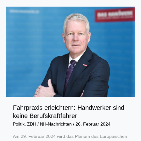
Meisterbriefe
für
Warburger
Fahrzeuglackierer
Fahrpraxis erleichtern: Handwerker sind
keine Berufskraftfahrer
Politik
,
ZDH
/
NH-Nachrichten
/
26. Februar 2024
Am 29. Februar 2024 wird das Plenum des Europäischen