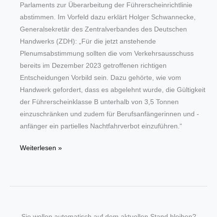
Parlaments zur Überarbeitung der Führerscheinrichtlinie
abstimmen. Im Vorfeld dazu erklärt Holger Schwannecke,
Generalsekretär des Zentralverbandes des Deutschen
Handwerks (ZDH): „Für die jetzt anstehende
Plenumsabstimmung sollten die vom Verkehrsausschuss
bereits im Dezember 2023 getroffenen richtigen
Entscheidungen Vorbild sein. Dazu gehörte, wie vom
Handwerk gefordert, dass es abgelehnt wurde, die Gültigkeit
der Führerscheinklasse B unterhalb von 3,5 Tonnen
einzuschränken und zudem für Berufsanfängerinnen und -
anfänger ein partielles Nachtfahrverbot einzuführen.“
Fahrpraxis
Weiterlesen »
erleichtern:
Handwerker
sind
keine
Berufskraftfahrer
Sie wollen automatisch auf dem aktuellen Stand bleiben?