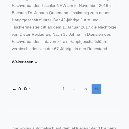
Fachverbandes Tischler NRW am 5. November 2016 in
Bochum Dr. Johann Quatmann einstimmig zum neuen
Hauptgeschäftsführer. Der 42-jährige Jurist und
Tischlermeister tritt ab dem 1. Januar 2017 die Nachfolge
von Dieter Roxlau an. Nach 35 Jahren in Diensten des
Fachverbandes – davon 24 als Hauptgeschäftsführer –
verabschiedet sich der 67-Jährige in den Ruhestand.
Tischler
Weiterlesen »
NRW
wählt
neuen
←
Zurück
1
…
5
6
Hauptgeschäftsführer
Sie wollen automatisch auf dem aktuellen Stand bleiben?