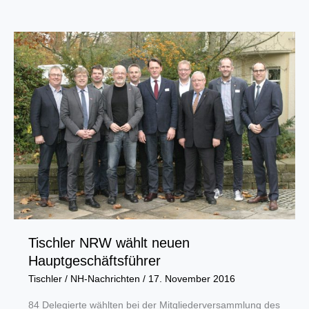
Neuerungen
kommen
auf
Fensterbauer
zu?
Tischler NRW wählt neuen
Hauptgeschäftsführer
Tischler
/
NH-Nachrichten
/
17. November 2016
84 Delegierte wählten bei der Mitgliederversammlung des