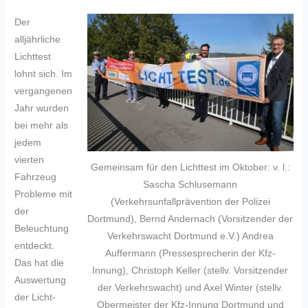
Der
alljährliche
Lichttest
lohnt sich. Im
vergangenen
Jahr wurden
bei mehr als
jedem
vierten
Gemeinsam für den Lichttest im Oktober: v. l.:
Fahrzeug
Sascha Schlusemann
Probleme mit
(Verkehrsunfallprävention der Polizei
der
Dortmund), Bernd Andernach (Vorsitzender der
Beleuchtung
Verkehrswacht Dortmund e.V.) Andrea
entdeckt.
Auffermann (Pressesprecherin der Kfz-
Das hat die
Innung), Christoph Keller (stellv. Vorsitzender
Auswertung
der Verkehrswacht) und Axel Winter (stellv.
der Licht-
Obermeister der Kfz-Innung Dortmund und