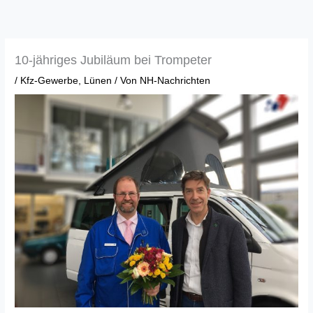
Zum
Inhalt
springen
10-jähriges Jubiläum bei Trompeter
/
Kfz-Gewerbe
,
Lünen
/ Von
NH-Nachrichten