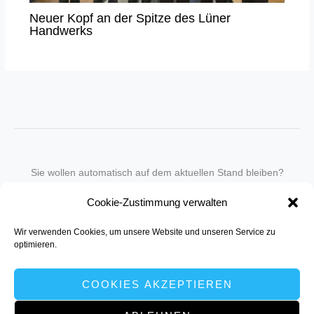
Neuer Kopf an der Spitze des Lüner
Handwerks
Sie wollen automatisch auf dem aktuellen Stand bleiben?
Wir nehmen Sie gegen eine geringe monatliche Gebühr
Cookie-Zustimmung verwalten
in unseren Newsletter-Service auf.
Wir verwenden Cookies, um unsere Website und unseren Service zu
Senden Sie für ein Angebot einfach eine
Mail an die Redaktion
.
optimieren.
COOKIES AKZEPTIEREN