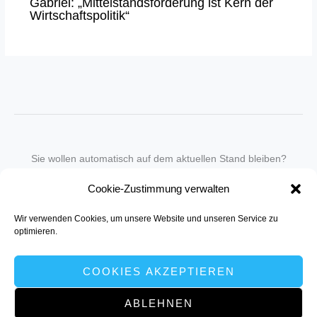
Gabriel: „Mittelstandsförderung ist Kern der
Wirtschaftspolitik“
Sie wollen automatisch auf dem aktuellen Stand bleiben?
Wir nehmen Sie gegen eine geringe monatliche Gebühr
Cookie-Zustimmung verwalten
in unseren Newsletter-Service auf.
Wir verwenden Cookies, um unsere Website und unseren Service zu
Senden Sie für ein Angebot einfach eine
Mail an die Redaktion
.
optimieren.
COOKIES AKZEPTIEREN
ABLEHNEN