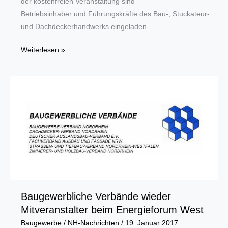
der kostenfreien Veranstaltung sind
Betriebsinhaber und Führungskräfte des Bau-, Stuckateur-
und Dachdeckerhandwerks eingeladen.
Arbeitsrechtliche
Weiterlesen »
Tagung
am
14.
März
2017
Baugewerbliche Verbände wieder
Mitveranstalter beim Energieforum West
Baugewerbe
/
NH-Nachrichten
/
19. Januar 2017