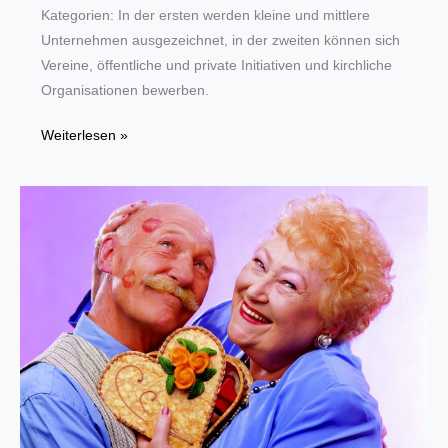
Kategorien: In der ersten werden kleine und mittlere
Unternehmen ausgezeichnet, in der zweiten können sich
Vereine, öffentliche und private Initiativen und kirchliche
Organisationen bewerben.
Deichmann
Weiterlesen »
schreibt
erneut
Förderpreis
für
Integration
aus