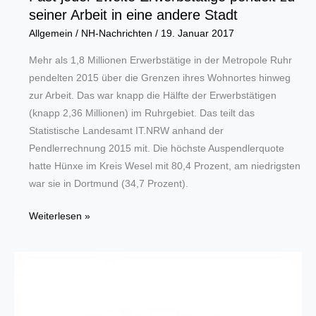
seiner Arbeit in eine andere Stadt
Allgemein
/
NH-Nachrichten
/
19. Januar 2017
Mehr als 1,8 Millionen Erwerbstätige in der Metropole Ruhr
pendelten 2015 über die Grenzen ihres Wohnortes hinweg
zur Arbeit. Das war knapp die Hälfte der Erwerbstätigen
(knapp 2,36 Millionen) im Ruhrgebiet. Das teilt das
Statistische Landesamt IT.NRW anhand der
Pendlerrechnung 2015 mit. Die höchste Auspendlerquote
hatte Hünxe im Kreis Wesel mit 80,4 Prozent, am niedrigsten
war sie in Dortmund (34,7 Prozent).
Fast
Weiterlesen »
jeder
zweite
Erwerbstätige
pendelt
zu