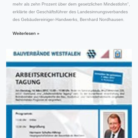
mehr als zehn Prozent über dem gesetzlichen Mindestlohn“,
erklärte der Geschäftsführer des Landesinnungsverbandes
des Gebäudereiniger-Handwerks, Bernhard Nordhausen.
Ab
Weiterlesen »
1.
Januar
2017:
10
Euro
Mindestlohn
für
Gebäudereiniger
in
NRW