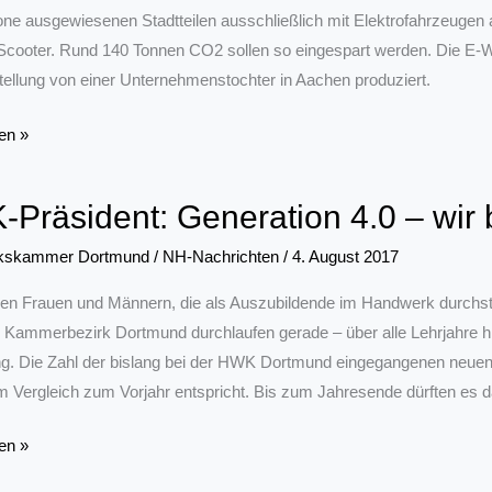
e ausgewiesenen Stadtteilen ausschließlich mit Elektrofahrzeugen au
Scooter. Rund 140 Tonnen CO2 sollen so eingespart werden. Die E-Wa
ellung von einer Unternehmenstochter in Aachen produziert.
en »
ßlich
Präsident: Generation 4.0 – wir 
tos
kskammer Dortmund
/
NH-Nachrichten
/
4. August 2017
gen Frauen und Männern, die als Auszubildende im Handwerk durchst
r
m Kammerbezirk Dortmund durchlaufen gerade – über alle Lehrjahre h
one
g. Die Zahl der bislang bei der HWK Dortmund eingegangenen neuen L
m Vergleich zum Vorjahr entspricht. Bis zum Jahresende dürften es d
en »
: