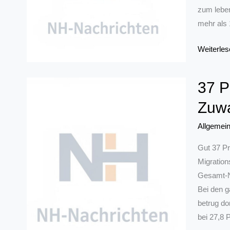
zum leben
mehr als 
Hochschu
Weiterles
Ruhr
West
37 P
erforscht
Zuwa
Lernen
mit
Allgemei
Augment
Reality
Gut 37 Pr
im
Migration
Handwer
Gesamt-NR
Bei den g
betrug do
bei 27,8 