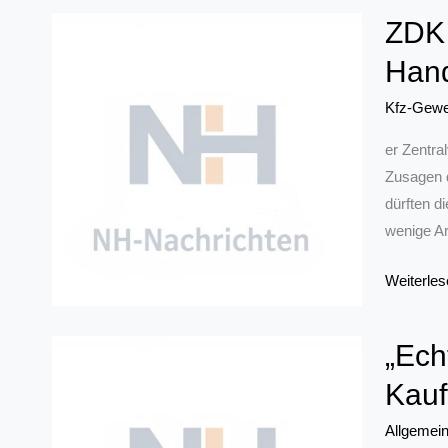
Generati
ZDK 
4.0
Han
–
wir
Kfz-Gewe
brauchen
Sie
er Zentra
als
Zusagen d
Fachkräft
dürften d
wenige Ar
ZDK
Weiterles
gegen
Abwälzun
„Ech
der
Kauf
Folgen
des
Allgemei
Diesel-