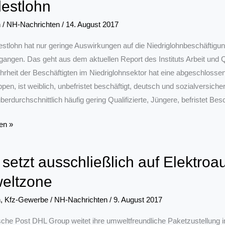
estlohn
n
/
NH-Nachrichten
/
14. August 2017
e
stlohn hat nur geringe Auswirkungen auf die Niedriglohnbeschäftigung
angen. Das geht aus dem aktuellen Report des Instituts Arbeit und Qu
rheit der Beschäftigten im Niedriglohnsektor hat eine abgeschlosse
pen, ist weiblich, unbefristet beschäftigt, deutsch und sozialversicheru
berdurchschnittlich häufig gering Qualifizierte, Jüngere, befristet Bes
en »
setzt ausschließlich auf Elektro
g
eltzone
hnsektor
n
,
Kfz-Gewerbe
/
NH-Nachrichten
/
9. August 2017
ohn
che Post DHL Group weitet ihre umweltfreundliche Paketzustellung i