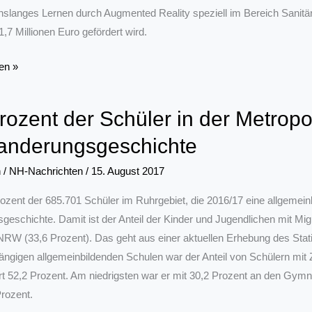
slanges Lernen durch Augmented Reality speziell im Bereich Sanit
1,7 Millionen Euro gefördert wird.
le
en »
rozent der Schüler in der Metrop
nderungsgeschichte
n
/
NH-Nachrichten
/
15. August 2017
ed
ozent der 685.701 Schüler im Ruhrgebiet, die 2016/17 eine allgemein
sgeschichte. Damit ist der Anteil der Kinder und Jugendlichen mit Mig
k
W (33,6 Prozent). Das geht aus einer aktuellen Erhebung des Sta
ängigen allgemeinbildenden Schulen war der Anteil von Schülern mi
rt 52,2 Prozent. Am niedrigsten war er mit 30,2 Prozent an den Gymna
Prozent.