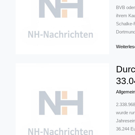
Gipfels
BVB oder 
auf
ihrem Kau
den
Schalke-F
Handel
Dortmund 
„Echte
Weiterles
Liebe“
bis
Durc
ins
33.0
Portemon
Preis-
Allgemei
Endung
beeinfluss
2.338.968
Kaufverha
wurde run
von
Jahresein
Fußball-
36.244 Eu