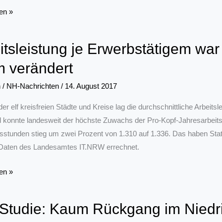
en »
itsleistung je Erwerbstätigem war
 verändert
n
/
NH-Nachrichten
/
14. August 2017
e
der elf kreisfreien Städte und Kreise lag die durchschnittliche Arbeit
konnte landesweit der höchste Zuwachs der Pro-Kopf-Jahresarbeitsl
tsstunden stieg um zwei Prozent von 1.310 auf 1.336. Das haben Sta
ungsgeschichte
 Daten des Landesamtes IT.NRW errechnet.
stung
en »
ätigem
Studie: Kaum Rückgang im Niedri