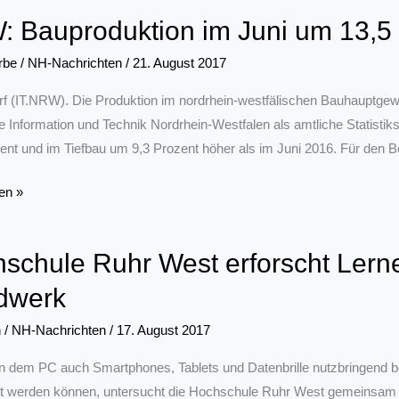
 Bauproduktion im Juni um 13,5 
rbe
/
NH-Nachrichten
/
21. August 2017
f (IT.NRW). Die Produktion im nordrhein-westfälischen Bauhauptgew
e Information und Technik Nordrhein-Westfalen als amtliche Statistik
ent und im Tiefbau um 9,3 Prozent höher als im Juni 2016. Für den B
en »
ktion
schule Ruhr West erforscht Lern
dwerk
n
/
NH-Nachrichten
/
17. August 2017
 dem PC auch Smartphones, Tablets und Datenbrille nutzbringend be
t werden können, untersucht die Hochschule Ruhr West gemeinsam mit