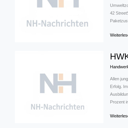
Umweltzon
42 Street
Paketzust
DHL
Weiterles
setzt
ausschlie
HWK-
auf
Elektroau
Handwer
in
Allen jun
Bochume
Erfolg. I
Umweltz
Ausbildun
Prozent i
HWK-
Weiterles
Präsident