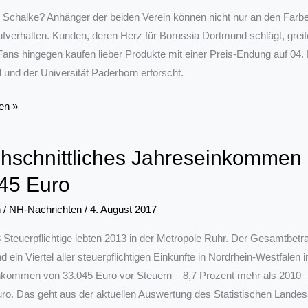
Schalke? Anhänger der beiden Verein können nicht nur an den Farb
fverhalten. Kunden, deren Herz für Borussia Dortmund schlägt, greife
ans hingegen kaufen lieber Produkte mit einer Preis-Endung auf 04.
und der Universität Paderborn erforscht.
en »
hschnittliches Jahreseinkommen i
45 Euro
naie:
n
/
NH-Nachrichten
/
4. August 2017
t
 Steuerpflichtige lebten 2013 in der Metropole Ruhr. Der Gesamtbetr
lten
d ein Viertel aller steuerpflichtigen Einkünfte in Nordrhein-Westfalen 
kommen von 33.045 Euro vor Steuern – 8,7 Prozent mehr als 2010 – 
ro. Das geht aus der aktuellen Auswertung des Statistischen Lande