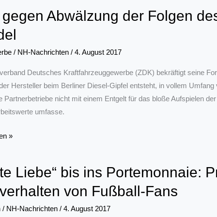
on
gegen Abwälzung der Folgen des 
del
rbe
/
NH-Nachrichten
/
4. August 2017
lverband Deutsches Kraftfahrzeuggewerbe (ZDK) bekräftigt seine Fo
er Hersteller beim Berliner Diesel-Gipfel entsteht, in vollem Umfan
e!
ie Partnerbetriebe nicht mit einem Entgelt für das bloße Aufspielen d
beitswerte umfasse.
en »
g
te Liebe“ bis ins Portemonnaie: P
verhalten von Fußball-Fans
n
/
NH-Nachrichten
/
4. August 2017