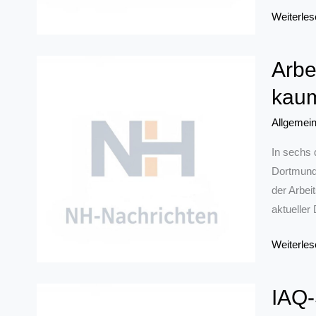
37
Weiterles
Prozent
der
Arbe
Schüler
kaum
in
der
Allgemei
Metropol
Ruhr
In sechs 
haben
Dortmund 
eine
der Arbei
Zuwander
aktueller
Arbeitslei
Weiterles
je
Erwerbst
IAQ-
war