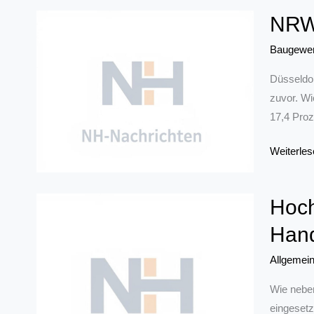
NRW:
Baugewe
Düsseldor
zuvor. Wi
17,4 Proz
NRW:
Weiterles
Bauprodu
im
Hoch
Juni
um
Han
13,5
Allgemei
Prozent
gestiegen
Wie neben
eingesetz