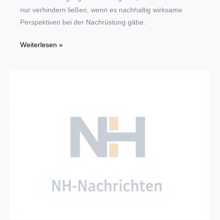
nur verhindern ließen, wenn es nachhaltig wirksame
Perspektiven bei der Nachrüstung gäbe.
Kfz-
Weiterlesen »
Gewerbe
fordert
nationale
Nachrüst-
Verordnung
für
Diesel