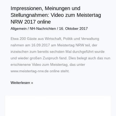
Impressionen, Meinungen und
Stellungnahmen: Video zum Meistertag
NRW 2017 online
Allgemein
/
NH-Nachrichten
/
16. Oktober 2017
Etwa 200 Gäste aus Wirtschaft, Politik und Verwaltung
nahmen am 16.09.2017 am Meistertag NRW teil, der
inzwischen zum bereits sechsten Mal durchgeführt wurde
und wieder großen Zuspruch fand. Dies belegt auch das nun
erschienene Video zum Meistertag, das unter
www.meistertag-nrw.de online steht.
Impressionen,
Weiterlesen »
Meinungen
und
Stellungnahmen:
Video
zum