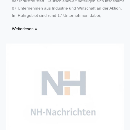
der Industrie statt. Deutschlandweit beteiligen sich insgesamt
87 Unternehmen aus Industrie und Wirtschaft an der Aktion.
Im Ruhrgebiet sind rund 17 Unternehmen dabei,
Unternehmen
Weiterlesen »
aus
dem
Ruhrgebiet
geben
Einblicke
bei
der
Langen
Nacht
der
Industrie