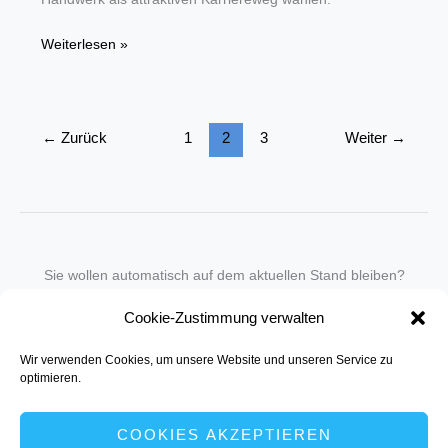
Handwerk
Weiterlesen »
steigert
Ausbildungszahlen
←
Zurück
1
2
3
Weiter
→
Sie wollen automatisch auf dem aktuellen Stand bleiben?
Wir nehmen Sie gegen eine geringe monatliche Gebühr
Cookie-Zustimmung verwalten
in unseren Newsletter-Service auf.
Wir verwenden Cookies, um unsere Website und unseren Service zu
Senden Sie für ein Angebot einfach eine
Mail an die Redaktion
.
optimieren.
COOKIES AKZEPTIEREN