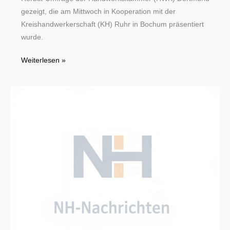
gezeigt, die am Mittwoch in Kooperation mit der
Kreishandwerkerschaft (KH) Ruhr in Bochum präsentiert
wurde.
Konjunktur
Weiterlesen »
im
Handwerk
erreicht
neues
Rekordhoch