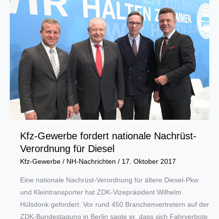
Metropole
Ruhr
ist
zufrieden
Kfz-Gewerbe fordert nationale Nachrüst-
Verordnung für Diesel
Kfz-Gewerbe
/
NH-Nachrichten
/
17. Oktober 2017
Eine nationale Nachrüst-Verordnung für ältere Diesel-Pkw
und Kleintransporter hat ZDK-Vizepräsident Wilhelm
Hülsdonk gefordert. Vor rund 450 Branchenvertretern auf der
ZDK-Bundestagung in Berlin sagte er, dass sich Fahrverbote