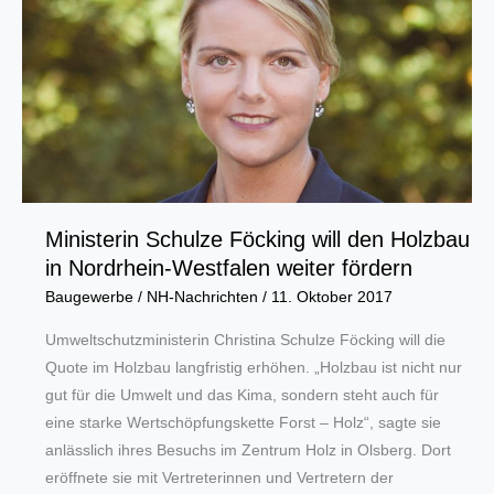
ehemaligen
Opel-
Gelände
in
Bochum
ist
vermarktet
Ministerin Schulze Föcking will den Holzbau
in Nordrhein-Westfalen weiter fördern
Baugewerbe
/
NH-Nachrichten
/
11. Oktober 2017
Umweltschutzministerin Christina Schulze Föcking will die
Quote im Holzbau langfristig erhöhen. „Holzbau ist nicht nur
gut für die Umwelt und das Kima, sondern steht auch für
eine starke Wertschöpfungskette Forst – Holz“, sagte sie
anlässlich ihres Besuchs im Zentrum Holz in Olsberg. Dort
eröffnete sie mit Vertreterinnen und Vertretern der