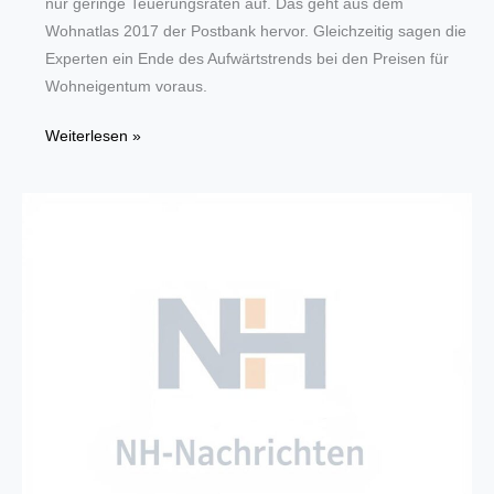
nur geringe Teuerungsraten auf. Das geht aus dem
Wohnatlas 2017 der Postbank hervor. Gleichzeitig sagen die
Experten ein Ende des Aufwärtstrends bei den Preisen für
Wohneigentum voraus.
Preise
Weiterlesen »
für
Wohneigentum
im
Ruhrgebiet
sind
unterdurchschnittlich
stark
gestiegen