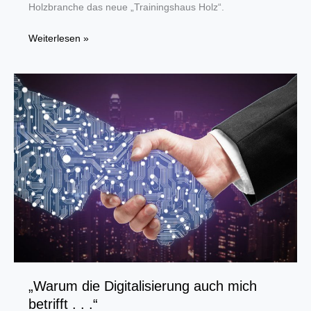
Holzbranche das neue „Trainingshaus Holz“.
Ministerin
Weiterlesen »
Schulze
Föcking
will
den
Holzbau
in
Nordrhein-
Westfalen
weiter
fördern
„Warum die Digitalisierung auch mich
betrifft . . .“