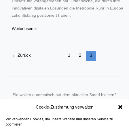
Umsetzung vorangetrieben hat. Oder solche, die durch ihre
innovativen digitalen Lösungen die Metropole Ruhr in Europa
zukunftsfähig positioniert haben.
Verein
Weiterlesen »
pro
Ruhrgebiet
sucht
←
Zurück
1
2
3
digitale
Vorreiter
für
die
Metropole
Ruhr
Sie wollen automatisch auf dem aktuellen Stand bleiben?
Wir nehmen Sie gegen eine geringe monatliche Gebühr
Cookie-Zustimmung verwalten
in unseren Newsletter-Service auf.
Wir verwenden Cookies, um unsere Website und unseren Service zu
Senden Sie für ein Angebot einfach eine
Mail an die Redaktion
.
optimieren.