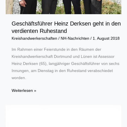
Geschäftsführer Heinz Derksen geht in den
verdienten Ruhestand
Kreishandwerkerschaften
/
NH-Nachrichten
/
1. August 2018
Im Rahmen einer Feierstunde in den Räumen der
Kreishandwerkerschaft Dortmund und Lünen ist Assessor
Heinz Derksen (65), langjähriger Geschäftsführer von sechs
Innungen, am Dienstag in den Ruhestand verabschiedet
worden.
Geschäftsführer
Weiterlesen »
Heinz
Derksen
geht
in
den