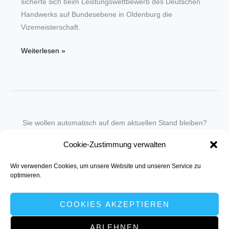
sicherte sich beim Leistungswettbewerb des Deutschen
Handwerks auf Bundesebene in Oldenburg die
Vizemeisterschaft.
Hees-
Weiterlesen »
Ausbildung
weiterhin
auf
höchstem
Niveau
Sie wollen automatisch auf dem aktuellen Stand bleiben?
–
Wir nehmen Sie gegen eine geringe monatliche Gebühr
Deutscher
Cookie-Zustimmung verwalten
in unseren Newsletter-Service auf.
Vizemeister
im
Wir verwenden Cookies, um unsere Website und unseren Service zu
Senden Sie für ein Angebot einfach eine
Mail an die Redaktion
.
optimieren.
Ausbildungsberuf
Informationselektroniker
COOKIES AKZEPTIEREN
ABLEHNEN