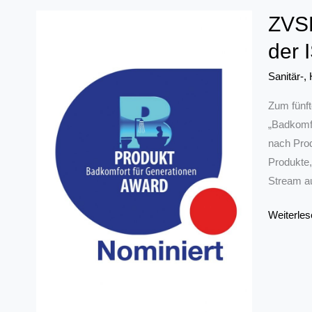
ZVSH
der 
Sanitär-,
Zum fünft
„Badkomfo
nach Prod
Produkte,
Stream au
ZVSHK
Weiterles
verleiht
Product
Award
„Badkomf
für