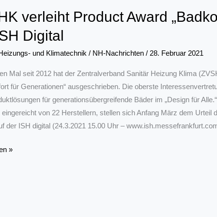
K verleiht Product Award „Badkom
ISH Digital
 Heizungs- und Klimatechnik
/
NH-Nachrichten
/
28. Februar 2021
en Mal seit 2012 hat der Zentralverband Sanitär Heizung Klima (Z
rt für Generationen“ ausgeschrieben. Die oberste Interessenvertret
uktlösungen für generationsübergreifende Bäder im „Design für Alle.
 eingereicht von 22 Herstellern, stellen sich Anfang März dem Urteil 
f der ISH digital (24.3.2021 15.00 Uhr – www.ish.messefrankfurt.co
en »
ort