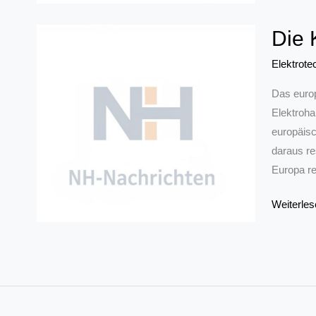
Generatio
Die 
auf
der
Elektrote
ISH
Digital
Das euro
Elektroha
europäisc
daraus re
Europa r
Die
Weiterles
Krise
als
Chance