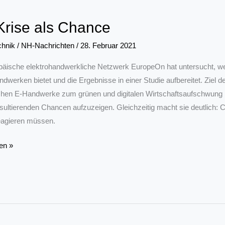
nen“
Krise als Chance
chnik
/
NH-Nachrichten
/
28. Februar 2021
päische elektrohandwerkliche Netzwerk EuropeOn hat untersucht, 
ndwerken bietet und die Ergebnisse in einer Studie aufbereitet. Ziel de
hen E-Handwerke zum grünen und digitalen Wirtschaftsaufschwung n
sultierenden Chancen aufzuzeigen. Gleichzeitig macht sie deutlich:
eagieren müssen.
en »