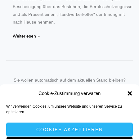
Bescheinigung über das Bestehen, die Berufsschulzeugnisse
und als Präsent einen „Handwerkerkoffer“ der Innung mit
nach Hause nehmen.
Erfolgreiche
Weiterlesen »
Abschlussprüfung
für
24
Schilder-
und
Sie wollen automatisch auf dem aktuellen Stand bleiben?
Lichtreklamehersteller
Wir nehmen Sie gegen eine geringe monatliche Gebühr
Cookie-Zustimmung verwalten
in unseren Newsletter-Service auf.
Wir verwenden Cookies, um unsere Website und unseren Service zu
Senden Sie für ein Angebot einfach eine
Mail an die Redaktion
.
optimieren.
COOKIES AKZEPTIEREN