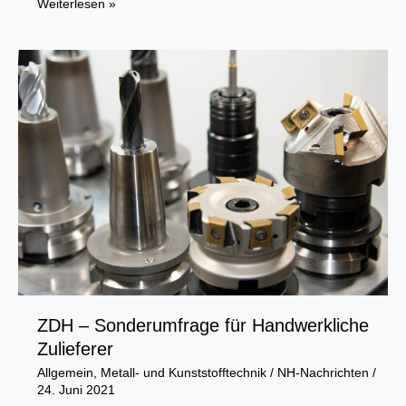
Bauwirtschaft:
Weiterlesen »
Tarifverhandlungen
ohne
Ergebnis
abgebrochen
ZDH – Sonderumfrage für Handwerkliche
Zulieferer
Allgemein
,
Metall- und Kunststofftechnik
/
NH-Nachrichten
/
24. Juni 2021