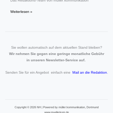
Das Redaktions-Team von müller:kommunikation
Frohe
Weiterlesen »
Weihnachten
und
ein
gutes
neues
Sie wollen automatisch auf dem aktuellen Stand bleiben?
Jahr!
Wir nehmen Sie gegen eine geringe monatliche Gebühr
in unseren Newsletter-Service auf.
Senden Sie für ein Angebot einfach eine
Mail an die Redaktion
.
Copyright © 2026 NH | Powered by müller:kommunikation, Dortmund
www.muellerkom.de