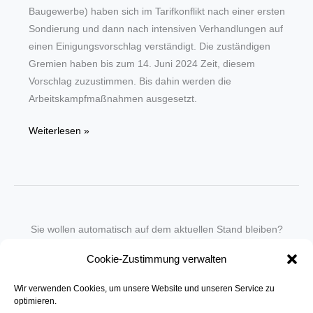
Baugewerbe) haben sich im Tarifkonflikt nach einer ersten
Sondierung und dann nach intensiven Verhandlungen auf
einen Einigungsvorschlag verständigt. Die zuständigen
Gremien haben bis zum 14. Juni 2024 Zeit, diesem
Vorschlag zuzustimmen. Bis dahin werden die
Arbeitskampfmaßnahmen ausgesetzt.
Bauhauptgewerbe:
Weiterlesen »
Tarifparteien
haben
Einigungsvorschlag
erarbeitet
Sie wollen automatisch auf dem aktuellen Stand bleiben?
Wir nehmen Sie gegen eine geringe monatliche Gebühr
Cookie-Zustimmung verwalten
in unseren Newsletter-Service auf.
Wir verwenden Cookies, um unsere Website und unseren Service zu
Senden Sie für ein Angebot einfach eine
Mail an die Redaktion
.
optimieren.