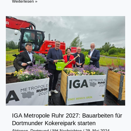
NRW-
Weiterlesen »
Inflationsrate
liegt
im
Mai
2024
bei
2,5
Prozent
IGA Metropole Ruhr 2027: Bauarbeiten für
Dortmunder Kokereipark starten
Aktionen
,
Dortmund
/
NH-Nachrichten
/
29. Mai 2024