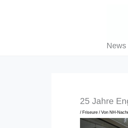
Zum
Inhalt
springen
News 
25 Jahre En
/
Friseure
/ Von
NH-Nachr