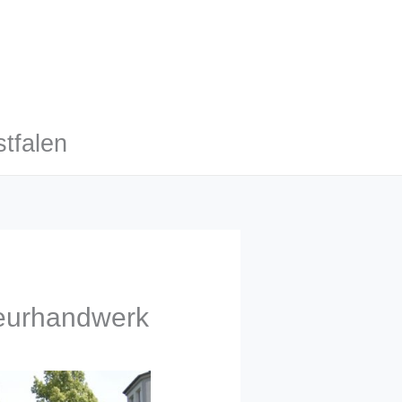
tfalen
seurhandwerk