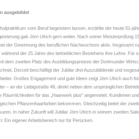
n ausgebildet
chulpraktikum vom Beruf begeistern lassen, erzählte der heute 51-jä
geisterung gab Jörn Ulrich gern weiter. Nach seiner Meisterprüfung
 bei der Gewinnung des beruflichen Nachwuchses aktiv. Insgesamt 
“ während der 25 Jahre des betrieblichen Bestehens ihre Lehre. Für
it dem zweiten Platz des Ausbildungspreises der Dortmunder Wirtscha
chnet. Derzeit beschäftigt der Jubilar drei Auszubildende und insges
rbeiter. Großes Engagement und gute Ideen zeigt Jörn Ulrich auch fü
r – an der Liebigstraße 48, direkt neben dem ursprünglichen Betrieb 
he Räumlichkeiten für das „Haarwerk plus“ angemietet. Kundinnen un
gischen Pflanzenhaarfarben bekommen. Gleichzeitig bietet der zwei
uren. In naher Zukunft will Jubilar Jörn Ulrich in seinem zweiten Sal
n: Ein eigener Arbeitsbereich nur für Perücken.