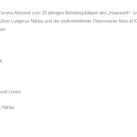
 Corona-Abstand zum 25-jährigen Betriebsjubiläum des „Haarwerk“: (v.
ührer Ludgerus Niklas und der stellvertretende Obermeister Marcel K
nen
n:
 und Lünen
 Niklas