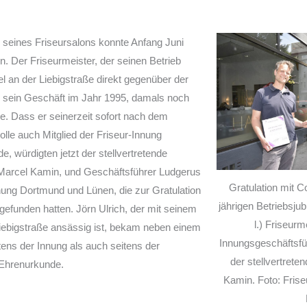
 seines Friseursalons konnte Anfang Juni
. Der Friseurmeister, der seinen Betrieb
l an der Liebigstraße direkt gegenüber der
e sein Geschäft im Jahr 1995, damals noch
. Dass er seinerzeit sofort nach dem
olle auch Mitglied der Friseur-Innung
 würdigten jetzt der stellvertretende
Marcel Kamin, und Geschäftsführer Ludgerus
Gratulation mit 
nung Dortmund und Lünen, die zur Gratulation
jährigen Betriebsju
gefunden hatten. Jörn Ulrich, der mit seinem
l.) Friseurm
Liebigstraße ansässig ist, bekam neben einem
Innungsgeschäftsfü
ens der Innung als auch seitens der
der stellvertret
Ehrenurkunde.
Kamin. Foto: Fris