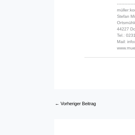
-----------
müller:k
Stefan Mü
Ortsmühl
44227 D
Tel.: 02
Mail: in
www.muel
←
Vorheriger Beitrag