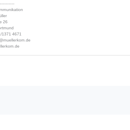
-----------
ommunikation
ller
e 26
ortmund
31/1371 4671
fo@muellerkom.de
lerkom.de