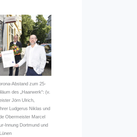
Corona-Abstand zum 25-
biläum des „Haarwerk“: (v.
eister Jörn Ulrich,
hrer Ludgerus Niklas und
ende Obermeister Marcel
eur-Innung Dortmund und
Lünen