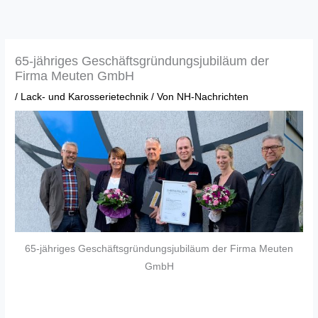
Zum
Inhalt
springen
65-jähriges Geschäftsgründungsjubiläum der
Firma Meuten GmbH
/
Lack- und Karosserietechnik
/ Von
NH-Nachrichten
65-jähriges Geschäftsgründungsjubiläum der Firma Meuten
GmbH