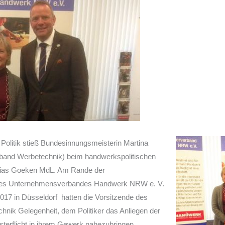
r Politik stieß Bundesinnungsmeisterin Martina
rband Werbetechnik) beim handwerkspolitischen
hias Goeken MdL. Am Rande der
des Unternehmensverbandes Handwerk NRW e. V.
17 in Düsseldorf hatten die Vorsitzende des
hnik Gelegenheit, dem Politiker das Anliegen der
sterflicht in ihrem Gewerk nahezubringen.