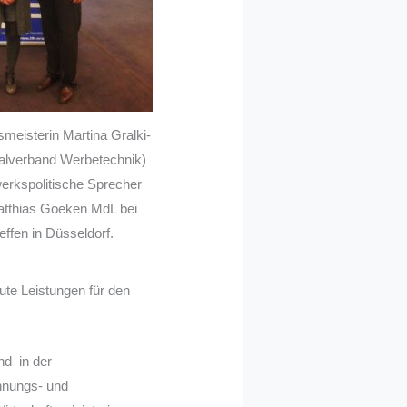
meisterin Martina Gralki-
alverband Werbetechnik)
erkspolitische Sprecher
tthias Goeken MdL bei
effen in Düsseldorf.
ute Leistungen für den
d in der
nnungs- und