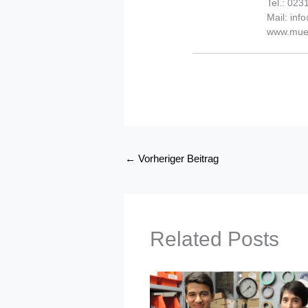
Tel.: 02
Mail: in
www.muel
←
Vorheriger Beitrag
Related Posts