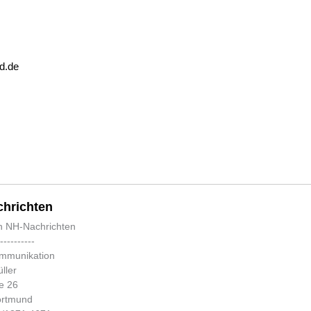
d.de
hrichten
n NH-Nachrichten
-----------
ommunikation
ller
e 26
ortmund