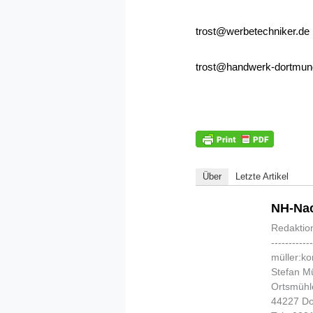
trost@werbetechniker.de
trost@handwerk-dortmun
Über
Letzte Artikel
NH-Nac
Redaktio
-----------
müller:k
Stefan Mü
Ortsmühl
44227 D