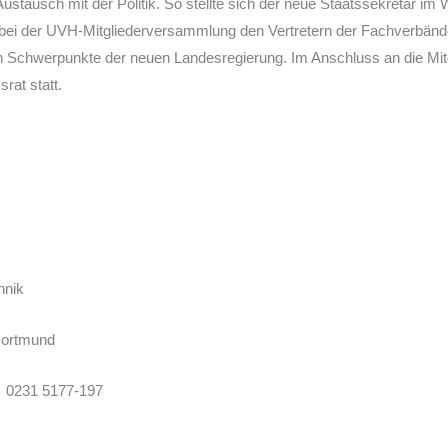
stausch mit der Politik. So stellte sich der neue Staatssekretär im 
i der UVH-Mitgliederversammlung den Vertretern der Fachverbände 
hen Schwerpunkte der neuen Landesregierung. Im Anschluss an die M
at statt.
hnik
Dortmund
: 0231 5177-197