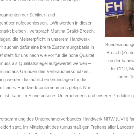
rgumenten der Schilder- und
egenüber aufgeschlossen. „Wir werden in dieser
ontakt bleiben“, versprach Martina Gralki-Brosch.
liegen, die Meisterpflicht in unserem Handwerk
Bundesinnungs
ir suchen dafür eine breite Zustimmungsbasis in
Brosch (Zentr
ef steht für uns nach wie vor für die hohe Qualität
un der handw
 muss als Qualitätssiegel aufgewertet werden –
der CDU, Ma
n und aus Gründen des Verbraucherschutzes.
ihrem Tr
ung werden die fachlichen Grundlagen für die
Arbeit eines Handwerksunternehmens gelegt. Nur
det ist, kann im Sinne unseres Unternehmens und unserer Produkte g
derversammlung des Unternehmerverbandes Handwerk NRW (UVH) fan
rf statt. Im Mittelpunkt des turnusmäßigen Treffens aller Landesi