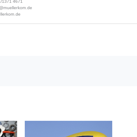
31/1371 4671
fo@muellerkom.de
lerkom.de