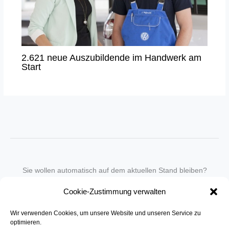
2.621 neue Auszubildende im Handwerk am
Start
Sie wollen automatisch auf dem aktuellen Stand bleiben?
Wir nehmen Sie gegen eine geringe monatliche Gebühr
Cookie-Zustimmung verwalten
in unseren Newsletter-Service auf.
Wir verwenden Cookies, um unsere Website und unseren Service zu
Senden Sie für ein Angebot einfach eine
Mail an die Redaktion
.
optimieren.