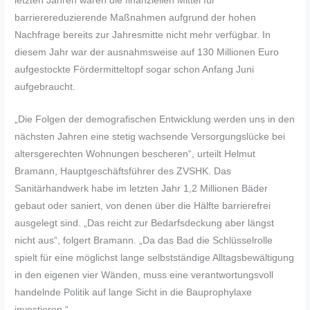
letzten Jahren waren die finanziellen Mittel für
barrierereduzierende Maßnahmen aufgrund der hohen
Nachfrage bereits zur Jahresmitte nicht mehr verfügbar. In
diesem Jahr war der ausnahmsweise auf 130 Millionen Euro
aufgestockte Fördermitteltopf sogar schon Anfang Juni
aufgebraucht.
„Die Folgen der demografischen Entwicklung werden uns in den
nächsten Jahren eine stetig wachsende Versorgungslücke bei
altersgerechten Wohnungen bescheren“, urteilt Helmut
Bramann, Hauptgeschäftsführer des ZVSHK. Das
Sanitärhandwerk habe im letzten Jahr 1,2 Millionen Bäder
gebaut oder saniert, von denen über die Hälfte barrierefrei
ausgelegt sind. „Das reicht zur Bedarfsdeckung aber längst
nicht aus“, folgert Bramann. „Da das Bad die Schlüsselrolle
spielt für eine möglichst lange selbstständige Alltagsbewältigung
in den eigenen vier Wänden, muss eine verantwortungsvoll
handelnde Politik auf lange Sicht in die Bauprophylaxe
investieren.“