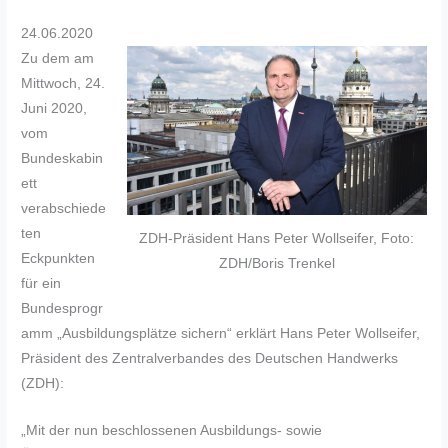
24.06.2020
Zu dem am
Mittwoch, 24.
Juni 2020,
vom
Bundeskabin
ett
verabschiede
ten
ZDH-Präsident Hans Peter Wollseifer, Foto:
Eckpunkten
ZDH/Boris Trenkel
für ein
Bundesprogr
amm „Ausbildungsplätze sichern“ erklärt Hans Peter Wollseifer,
Präsident des Zentralverbandes des Deutschen Handwerks
(ZDH):
„Mit der nun beschlossenen Ausbildungs- sowie