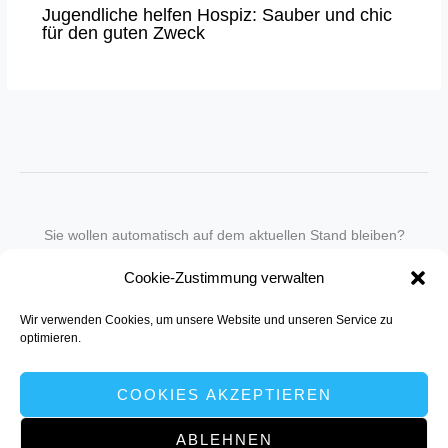
Jugendliche helfen Hospiz: Sauber und chic
für den guten Zweck
Sie wollen automatisch auf dem aktuellen Stand bleiben?
Wir nehmen Sie gegen eine geringe monatliche Gebühr
Cookie-Zustimmung verwalten
in unseren Newsletter-Service auf.
Wir verwenden Cookies, um unsere Website und unseren Service zu
Senden Sie für ein Angebot einfach eine
Mail an die Redaktion
.
optimieren.
COOKIES AKZEPTIEREN
ABLEHNEN