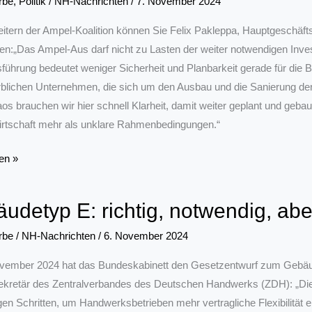
rbe
,
Politik
/
NH-Nachrichten
/
7. November 2024
tern der Ampel-Koalition können Sie Felix Pakleppa, Hauptgeschäf
ieren:„Das Ampel-Aus darf nicht zu Lasten der weiter notwendigen In
führung bedeutet weniger Sicherheit und Planbarkeit gerade für die Ba
lichen Unternehmen, die sich um den Ausbau und die Sanierung de
s brauchen wir hier schnell Klarheit, damit weiter geplant und gebau
rtschaft mehr als unklare Rahmenbedingungen.“
rbe
en »
udetyp E: richtig, notwendig, aber
rbe
/
NH-Nachrichten
/
6. November 2024
vember 2024 hat das Bundeskabinett den Gesetzentwurf zum Gebäu
kretär des Zentralverbandes des Deutschen Handwerks (ZDH): „Die 
aos
en Schritten, um Handwerksbetrieben mehr vertragliche Flexibilität
r