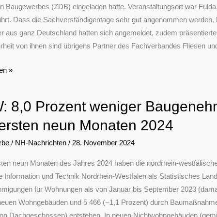
 Baugewerbes (ZDB) eingeladen hatte. Veranstaltungsort war Fulda, d
hrt. Dass die Sachverständigentage sehr gut angenommen werden, b
r aus ganz Deutschland hatten sich angemeldet, zudem präsentier
rheit von ihnen sind übrigens Partner des Fachverbandes Fliesen und
en,
en »
n,
hen:
 8,0 Prozent weniger Baugeneh
ersten neun Monaten 2024
tändigentage
rbe
/
NH-Nachrichten
/
28. November 2024
rsten neun Monaten des Jahres 2024 haben die nordrhein-westfäli
Wie Information und Technik Nordrhein-Westfalen als Statistisches Lan
migungen für Wohnungen als von Januar bis September 2023 (dama
n neuen Wohngebäuden und 5 466 (−1,1 Prozent) durch Baumaßnahm
on Dachgeschossen) entstehen. In neuen Nichtwohngebäuden (gemis