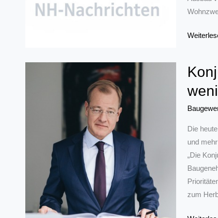
Wohnzwec
NRW:
Weiterles
8,0 Proze
weniger
Konj
Baugene
weni
für
Wohnung
Baugewe
in
den
Die heute
ersten
und mehr 
neun
„Die Konj
Monaten
Baugeneh
2024
Priorität
zum Herbs