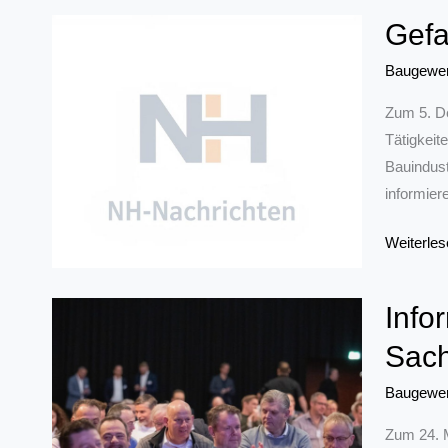
Gefa
Baugewe
Zum 5. De
Tätigkei
Bauindust
informier
Gefahrsto
Weiterles
–
Neue
Info
Regeln
Sach
für
den
Baugewe
Umgang
mit
Zum 24. M