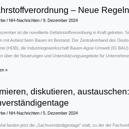
hrstoffverordnung – Neue Regeln
rbe
/
NH-Nachrichten
/
9. Dezember 2024
zember ist die novellierte Gefahrstoffverordnung in Kraft getreten. 
ten mit Asbest beim Bauen im Bestand. Der Zentralverband des Deu
rie (HDB), die Industriegewerkschaft Bauen-Agrar-Umwelt (IG BAU)
en über die Neuerungen und Unterstützungsangebote für Unternehme
ffverordnung
en »
rmieren, diskutieren, austauschen:
verständigentage
rbe
/
NH-Nachrichten
/
5. Dezember 2024
al fanden jetzt die „Sachverständigentage“ statt, zu der der Fachve