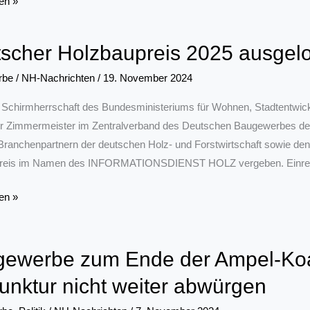
rentwicklung
en »
gewerbe
scher Holzbaupreis 2025 ausgelo
rbe
/
NH-Nachrichten
/
19. November 2024
 Schirmherrschaft des Bundesministeriums für Wohnen, Stadtentwi
r Zimmermeister im Zentralverband des Deutschen Baugewerbes den
Branchenpartnern der deutschen Holz- und Forstwirtschaft sowie de
reis im Namen des INFORMATIONSDIENST HOLZ vergeben. Einreich
r
en »
eis
ewerbe zum Ende der Ampel-Koal
unktur nicht weiter abwürgen