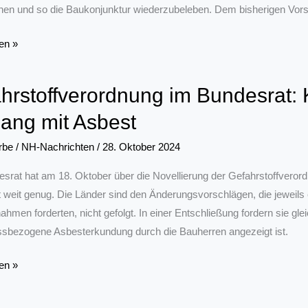
hen und so die Baukonjunktur wiederzubeleben. Dem bisherigen Vorsc
yp
en »
hrstoffverordnung im Bundesrat:
,
ng mit Asbest
rbe
/
NH-Nachrichten
/
28. Oktober 2024
lich!
srat hat am 18. Oktober über die Novellierung der Gefahrstoffverordn
t weit genug. Die Länder sind den Änderungsvorschlägen, die jeweils
men forderten, nicht gefolgt. In einer Entschließung fordern sie glei
ssbezogene Asbesterkundung durch die Bauherren angezeigt ist.
ffverordnung
en »
: