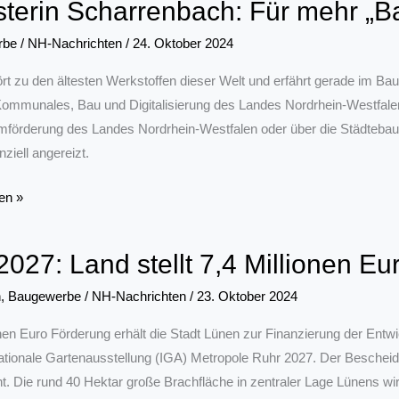
sterin Scharrenbach: Für mehr „B
ng
rbe
/
NH-Nachrichten
/
24. Oktober 2024
rt zu den ältesten Werkstoffen dieser Welt und erfährt gerade im Bau
ommunales, Bau und Digitalisierung des Landes Nordrhein-Westfalen 
förderung des Landes Nordrhein-Westfalen oder über die Städtebau
nziell angereizt.
en »
bach:
2027: Land stellt 7,4 Millionen Eu
n
,
Baugewerbe
/
NH-Nachrichten
/
23. Oktober 2024
onen Euro Förderung erhält die Stadt Lünen zur Finanzierung der Entwi
nationale Gartenausstellung (IGA) Metropole Ruhr 2027. Der Beschei
t. Die rund 40 Hektar große Brachfläche in zentraler Lage Lünens wir