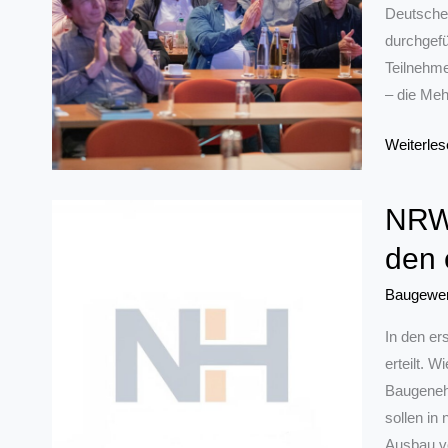
Asbest
Deutschen
durchgefü
Teilnehme
– die Meh
Informier
Weiterles
diskutiere
austausc
NRW:
Die
den 
24.
Sachvers
Baugewe
In den e
erteilt. 
Baugeneh
sollen i
Ausbau v