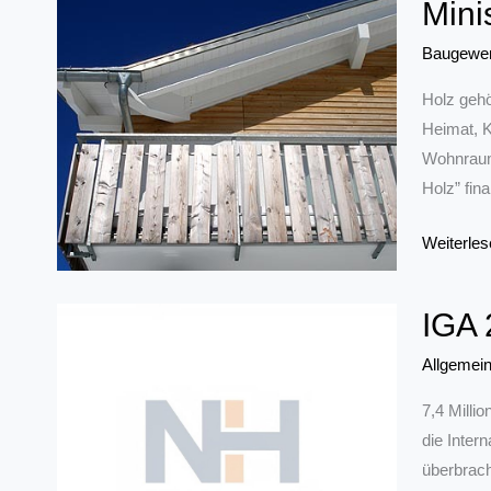
Mini
Keine
Entwarnu
Baugewe
beim
Holz gehö
Umgang
Heimat, K
mit
Wohnraum
Asbest
Holz” fina
Ministerin
Weiterles
Scharren
Für
IGA 
mehr
„Bauen
Allgemei
mit
7,4 Milli
Holz“
die Inter
überbrach