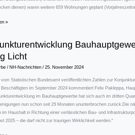
ken dienen) waren weitere 659 Wohnungen geplant (Vorjahreszeitra
en »
nt
unkturentwicklung Bauhauptgewer
hmigungen
g Licht
en
rbe
/
NH-Nachrichten
/
25. November 2024
 vom Statistischen Bundesamt veröffentlichten Zahlen zur Konjunktu
Beschäftigten im September 2024 kommentiert Felix Pakleppa, Hau
unkturentwicklung im Bauhauptgewerbe hat sich auch im dritten Quar
migungen nun schon seit 29 Monaten ununterbrochen zurück.Die nä
en im Haushalt in Richtung einer verlässlichen Bau- und Infrastrukturpo
t 2025 – die darf nicht zur traurigen Wirklichkeit werden.“