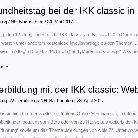
ndheitstag bei der IKK classic i
rung
/
NH-Nachrichten
/
30. Mai 2017
, den 12. Juni, findet bei der IKK classic am Burgwall 20 in Dortmund
warten unter anderem kostenlose Impulsvorträge zu den Themen: „U
sen im Alltag“ (13.30 bis 14.15 Uhr) und „Müde und schlapp? Was bra
itstag
en »
erbildung mit der IKK classic: We
rung
,
Weiterbildung
/
NH-Nachrichten
/
28. April 2017
lassic bietet immer wieder kostenfreie Online-Seminare an, mit dene
d
abteilungen bequem vom Büro oder von zu Hause aus weiterbilden k
erführung“ sowie um das Thema „Meldungen von A bis Z“. Unter www.i