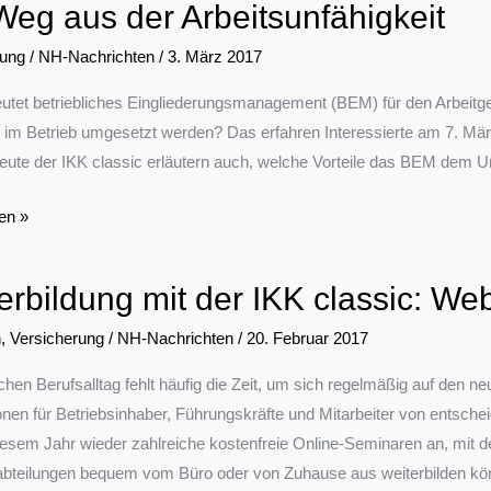
Weg aus der Arbeitsunfähigkeit
ses
rung
/
NH-Nachrichten
/
3. März 2017
tet betriebliches Eingliederungsmanagement (BEM) für den Arbeitgebe
 im Betrieb umgesetzt werden? Das erfahren Interessierte am 7. Mär
eute der IKK classic erläutern auch, welche Vorteile das BEM dem U
en »
erbildung mit der IKK classic: W
ähigkeit
n
,
Versicherung
/
NH-Nachrichten
/
20. Februar 2017
chen Berufsalltag fehlt häufig die Zeit, um sich regelmäßig auf den n
onen für Betriebsinhaber, Führungskräfte und Mitarbeiter von entsche
iesem Jahr wieder zahlreiche kostenfreie Online-Seminaren an, mit 
bteilungen bequem vom Büro oder von Zuhause aus weiterbilden könn