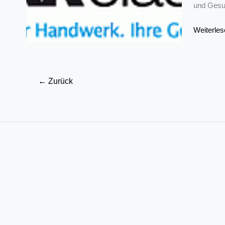
und Gesu
Weiterbil
Weiterles
mit
der
IKK
←
Zurück
classic:
Webinare
im
März
2017