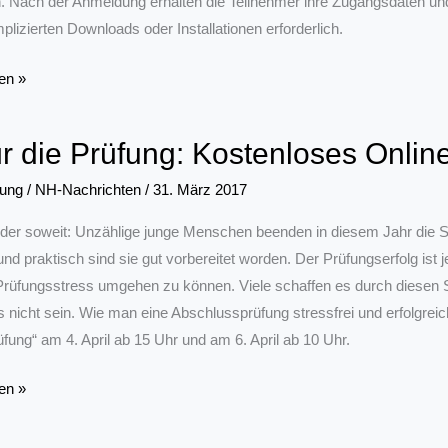
 Nach der Anmeldung erhalten die Teilnehmer ihre Zugangsdaten und 
plizierten Downloads oder Installationen erforderlich.
dung
en »
für die Prüfung: Kostenloses Onlin
rung
/
NH-Nachrichten
/
31. März 2017
eder soweit: Unzählige junge Menschen beenden in diesem Jahr die Sch
und praktisch sind sie gut vorbereitet worden. Der Prüfungserfolg ist
rüfungsstress umgehen zu können. Viele schaffen es durch diesen St
nicht sein. Wie man eine Abschlussprüfung stressfrei und erfolgreich
rüfung“ am 4. April ab 15 Uhr und am 6. April ab 10 Uhr.
en »