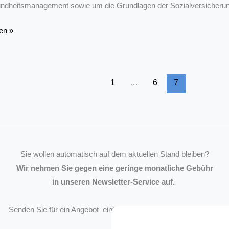
ndheitsmanagement sowie um die Grundlagen der Sozialversicherun
dung
en »
1
…
6
7
Sie wollen automatisch auf dem aktuellen Stand bleiben?
Wir nehmen Sie gegen eine geringe monatliche Gebühr
in unseren Newsletter-Service auf.
Senden Sie für ein Angebot einfach eine
Mail an die Redaktion
.