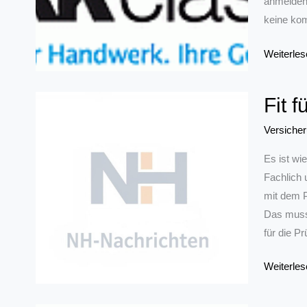
anmelden.
keine kom
Weiterbil
Weiterles
mit
der
Fit 
IKK
classic:
Versiche
Webinare
Es ist wi
im
Fachlich 
Mai
mit dem P
2017
Das muss 
für die P
Fit
Weiterles
für
die