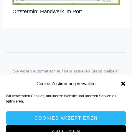
Ortstermin: Handwerk im Pott
Sie wollen automatisch auf dem aktuellen Stand bleiben?
Wir nehmen Sie gegen eine geringe monatliche Gebühr
Cookie-Zustimmung verwalten
in unseren Newsletter-Service auf.
Wir verwenden Cookies, um unsere Website und unseren Service zu
Senden Sie für ein Angebot einfach eine
Mail an die Redaktion
.
optimieren.
COOKIES AKZEPTIEREN
ABLEHNEN