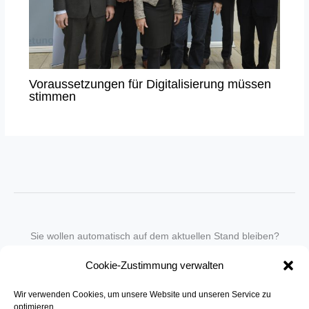
Voraussetzungen für Digitalisierung müssen
stimmen
Sie wollen automatisch auf dem aktuellen Stand bleiben?
Wir nehmen Sie gegen eine geringe monatliche Gebühr
Cookie-Zustimmung verwalten
in unseren Newsletter-Service auf.
Wir verwenden Cookies, um unsere Website und unseren Service zu
Senden Sie für ein Angebot einfach eine
Mail an die Redaktion
.
optimieren.