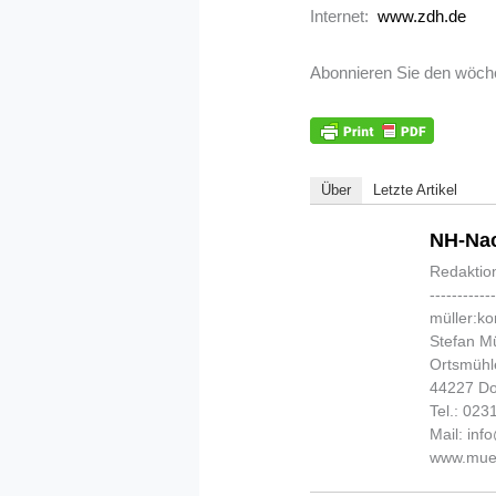
Internet:
www.zdh.de
Abonnieren Sie den wöch
Über
Letzte Artikel
NH-Nac
Redaktio
-----------
müller:k
Stefan Mü
Ortsmühl
44227 D
Tel.: 02
Mail: in
www.muel