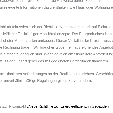
ieausweise ausstellen können. Die Ausweise dürfen zudem nicht mit 
nur relevante Informationen dazu enthalten, wie Haus oder Wohnung e
bilität fokussiert sich der Richtlinienvorschlag zu stark auf Elektroan
chließlicher Teil künftiger Mobilitätskonzepte. Der Fuhrpark eines Ha
ichsten Antriebsarten umfassen. Dieser Vielfalt in der Praxis muss di
se Rechnung tragen. Wir brauchen zudem ein ausreichendes Angebot
e einfach zugänglich sind. Wenn deutlich ambitioniertere Anforderun
muss der Gesetzgeber das mit geeigneten Förderungen flankieren.
e ambitionierten Anforderungen an der Realität auszurichten. Geschäf
er unverhältnismäßige Regelungen gilt es zu verhindern.“
das ZDH-Kompakt
„Neue Richtlinie zur Energieeffizienz in Gebäuden