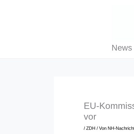
Zum
Inhalt
springen
News 
EU-Kommissio
vor
/
ZDH
/ Von
NH-Nachrich