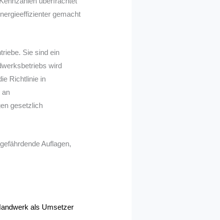
Kennzahlen überfrachtet
nergieeffizienter gemacht
triebe. Sie sind ein
ndwerksbetriebs wird
e Richtlinie in
 an
gen gesetzlich
tsgefährdende Auflagen,
: Handwerk als Umsetzer