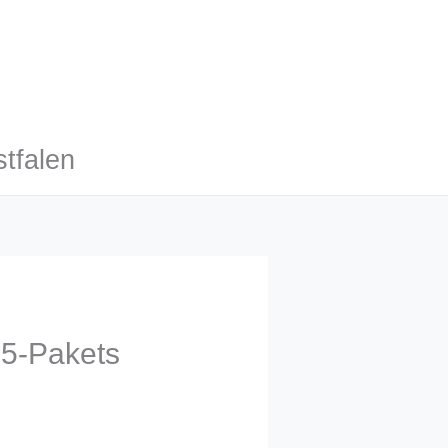
tfalen
55-Pakets