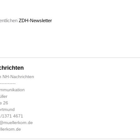
entlichen
ZDH-Newsletter
hrichten
n NH-Nachrichten
-----------
ommunikation
ller
e 26
ortmund
31/1371 4671
fo@muellerkom.de
lerkom.de