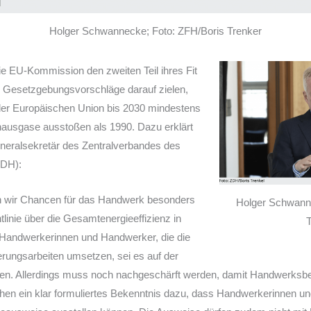
Holger Schwannecke; Foto: ZFH/Boris Trenker
ie EU-Kommission den zweiten Teil ihres Fit
n Gesetzgebungsvorschläge darauf zielen,
 der Europäischen Union bis 2030 mindestens
hausgase ausstoßen als 1990. Dazu erklärt
eralsekretär des Zentralverbandes des
ZDH):
en wir Chancen für das Handwerk besonders
Holger Schwanne
tlinie über die Gesamtenergieeffizienz in
Handwerkerinnen und Handwerker, die die
erungsarbeiten umsetzen, sei es auf der
en. Allerdings muss noch nachgeschärft werden, damit Handwerksbe
hen ein klar formuliertes Bekenntnis dazu, dass Handwerkerinnen 