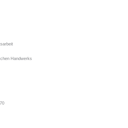
sarbeit
tschen Handwerks
370