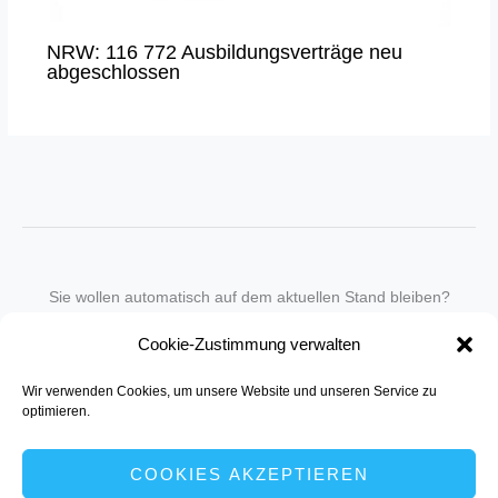
NRW: 116 772 Ausbildungsverträge neu
abgeschlossen
Sie wollen automatisch auf dem aktuellen Stand bleiben?
Wir nehmen Sie gegen eine geringe monatliche Gebühr
Cookie-Zustimmung verwalten
in unseren Newsletter-Service auf.
Wir verwenden Cookies, um unsere Website und unseren Service zu
Senden Sie für ein Angebot einfach eine
Mail an die Redaktion
.
optimieren.
COOKIES AKZEPTIEREN