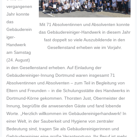
vergangenen
Jahr konnte
das
Mit 71 Absolventinnen und Absolventen konnte
Gebäuderein
das Gebäudereiniger-Handwerk in diesem Jahr
iger-
fast doppelt so viele Auszubildende in den
Handwerk
Gesellenstand erheben wie im Vorjahr.
am Samstag
(24. August)
in den Gesellenstand erheben. Auf Einladung der
Gebäudereiniger-Innung Dortmund waren insgesamt 71
Absolventinnen und Absolventen – zum Teil in Begleitung von
Eltern und Freunden – in die Schulungsstätte des Handwerks in
Dortmund-Körne gekommen. Thorsten Just, Obermeister der
Innung, begrüßte die anwesenden Gäste und fand lobende
Worte. „Herzlich willkommen im Gebäudereinigerhandwerk! In
einer Welt, in der Sauberkeit und Hygiene von zentraler
Bedeutung sind, tragen Sie als Gebäudereinigerinnen und
Gebäudereiniger eine große Verantwortung. Ihr Beruf ist mehr