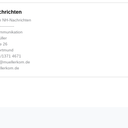
hrichten
n NH-Nachrichten
-----------
ommunikation
ller
e 26
ortmund
31/1371 4671
fo@muellerkom.de
lerkom.de