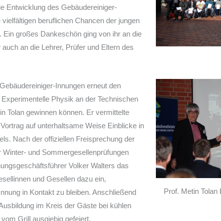
die Entwicklung des Gebäudereiniger-
vielfältigen beruflichen Chancen der jungen
. Ein großes Dankeschön ging von ihr an die
 auch an die Lehrer, Prüfer und Eltern des
e Gebäudereiniger-Innungen erneut den
 Experimentelle Physik an der Technischen
in Tolan gewinnen können. Er vermittelte
ortrag auf unterhaltsame Weise Einblicke in
els. Nach der offiziellen Freisprechung der
der Winter- und Sommergesellenprüfungen
nungsgeschäftsführer Volker Walters das
esellinnen und Gesellen dazu ein,
Prof. Metin Tolan
 Innung in Kontakt zu bleiben. Anschließend
Ausbildung im Kreis der Gäste bei kühlen
om Grill ausgiebig gefeiert.