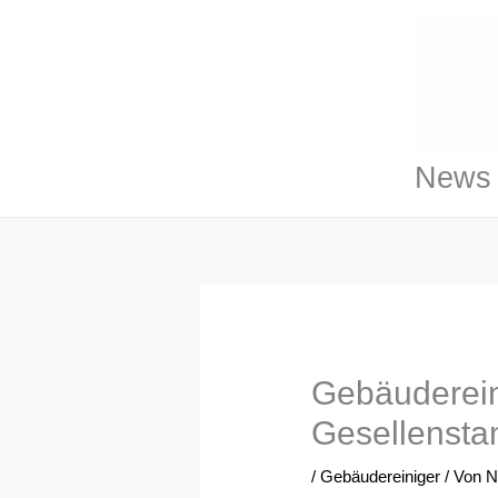
Zum
Inhalt
springen
News 
Gebäuderein
Gesellensta
/
Gebäudereiniger
/ Von
N