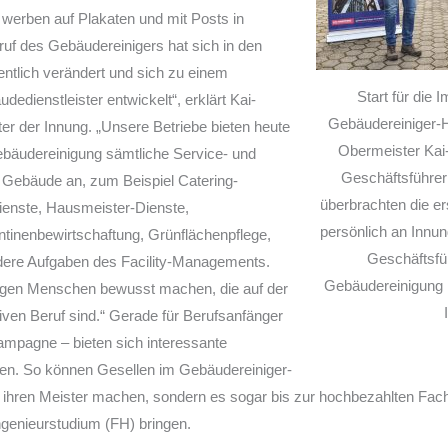
erben auf Plakaten und mit Posts in
ruf des Gebäudereinigers hat sich in den
tlich verändert und sich zu einem
Start für di
dedienstleister entwickelt“, erklärt Kai-
Gebäudereiniger-
er der Innung. „Unsere Betriebe bieten heute
Obermeister Kai-
bäudereinigung sämtliche Service- und
Geschäftsführer 
 Gebäude an, zum Beispiel Catering-
überbrachten die 
dienste, Hausmeister-Dienste,
persönlich an Innu
inenbewirtschaftung, Grünflächenpflege,
Geschäftsfü
ndere Aufgaben des Facility-Managements.
Gebäudereinigung i
ungen Menschen bewusst machen, die auf der
iven Beruf sind.“ Gerade für Berufsanfänger
ampagne – bieten sich interessante
cen. So können Gesellen im Gebäudereiniger-
 ihren Meister machen, sondern es sogar bis zur hochbezahlten Fach
genieurstudium (FH) bringen.