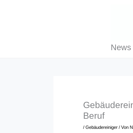
Zum
Inhalt
springen
News 
Gebäuderein
Beruf
/
Gebäudereiniger
/ Von
N