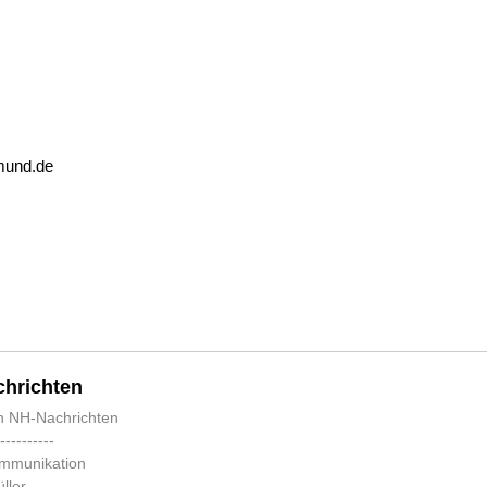
mund.de
hrichten
n NH-Nachrichten
-----------
ommunikation
ller