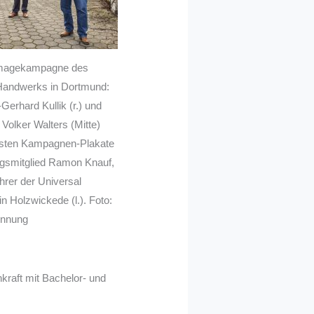
e Imagekampagne des
Handwerks in Dortmund:
Gerhard Kullik (r.) und
Volker Walters (Mitte)
ersten Kampagnen-Plakate
ngsmitglied Ramon Knauf,
hrer der Universal
n Holzwickede (l.). Foto:
Innung
kraft mit Bachelor- und