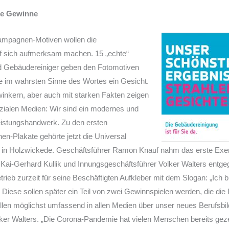
le Gewinne
Kampagnen-Motiven wollen die
uf sich aufmerksam machen. 15 „echte“
d Gebäudereiniger geben den Fotomotiven
 im wahrsten Sinne des Wortes ein Gesicht.
inkern, aber auch mit starken Fakten zeigen
ozialen Medien: Wir sind ein modernes und
eistungshandwerk. Zu den ersten
-Plakate gehörte jetzt die Universal
n Holzwickede. Geschäftsführer Ramon Knauf nahm das erste Exem
ai-Gerhard Kullik und Innungsgeschäftsführer Volker Walters entgeg
ieb zurzeit für seine Beschäftigten Aufkleber mit dem Slogan: „Ich bi
 Diese sollen später ein Teil von zwei Gewinnspielen werden, die die
llen möglichst umfassend in allen Medien über unser neues Berufsbild 
ker Walters. „Die Corona-Pandemie hat vielen Menschen bereits gezei