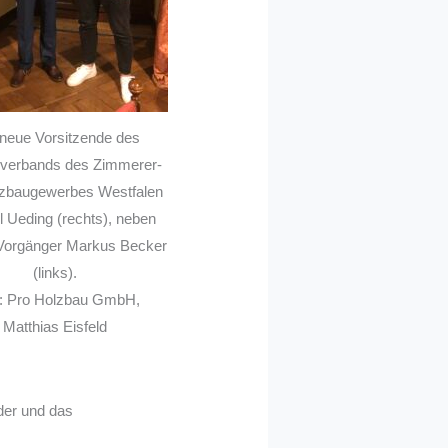
neue Vorsitzende des
sverbands des Zimmerer-
zbaugewerbes Westfalen
 Ueding (rechts), neben
Vorgänger Markus Becker
(links).
o: Pro Holzbau GmbH,
Matthias Eisfeld
eder und das