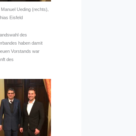
Manuel Ueding (rechts),
ias Eisfeld
tandswahl des
Verbandes haben damit
neuen Vorstands war
nft des