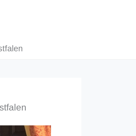
tfalen
tfalen