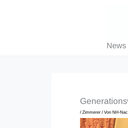
Zum
Inhalt
springen
News 
Generations
/
Zimmerer
/ Von
NH-Nach