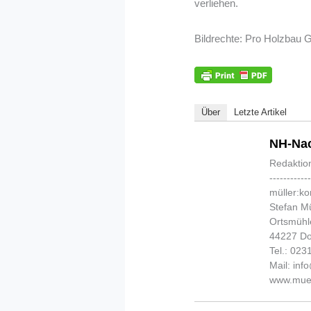
verliehen.
Bildrechte: Pro Holzbau 
Über
Letzte Artikel
NH-Nac
Redaktio
-----------
müller:k
Stefan Mü
Ortsmühl
44227 D
Tel.: 02
Mail: in
www.muel