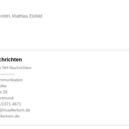
GmbH, Matthias Eisfeld
hrichten
n NH-Nachrichten
-----------
ommunikation
ller
e 26
ortmund
31/1371 4671
fo@muellerkom.de
lerkom.de