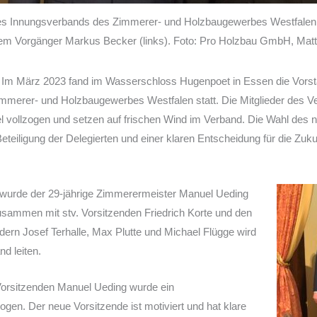
es Innungsverbands des Zimmerer- und Holzbaugewerbes Westfalen 
em Vorgänger Markus Becker (links). Foto: Pro Holzbau GmbH, Matth
– Im März 2023 fand im Wasserschloss Hugenpoet in Essen die Vors
mmerer- und Holzbaugewerbes Westfalen statt. Die Mitglieder des 
 vollzogen und setzen auf frischen Wind im Verband. Die Wahl des 
eteiligung der Delegierten und einer klaren Entscheidung für die Zuku
wurde der 29-jährige Zimmerermeister Manuel Ueding
usammen mit stv. Vorsitzenden Friedrich Korte und den
dern Josef Terhalle, Max Plutte und Michael Flügge wird
d leiten.
Vorsitzenden Manuel Ueding wurde ein
gen. Der neue Vorsitzende ist motiviert und hat klare