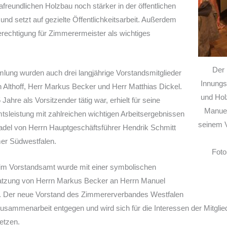
afreundlichen Holzbau noch stärker in der öffentlichen
d setzt auf gezielte Öffentlichkeitsarbeit. Außerdem
erechtigung für Zimmerermeister als wichtiges
Der 
mlung wurden auch drei langjährige Vorstandsmitglieder
Innung
h Althoff, Herr Markus Becker und Herr Matthias Dickel.
und Hol
Jahre als Vorsitzender tätig war, erhielt für seine
Manuel
tsleistung mit zahlreichen wichtigen Arbeitsergebnissen
seinem 
del von Herrn Hauptgeschäftsführer Hendrik Schmitt
r Südwestfalen.
Fot
im Vorstandsamt wurde mit einer symbolischen
tzung von Herrn Markus Becker an Herrn Manuel
en. Der neue Vorstand des Zimmererverbandes Westfalen
 Zusammenarbeit entgegen und wird sich für die Interessen der Mitgli
etzen.