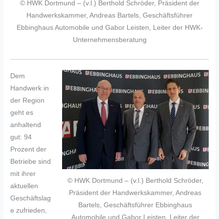
© HWK Dortmund – (v.l.) Berthold Schröder, Präsident der
Handwerkskammer, Andreas Bartels, Geschäftsführer
Ebbinghaus Automobile und Gabor Leisten, Leiter der HWK-
Unternehmensberatung
Dem
Handwerk in
der Region
geht es
anhaltend
gut: 94
Prozent der
Betriebe sind
mit ihrer
© HWK Dortmund – (v.l.) Berthold Schröder,
aktuellen
Präsident der Handwerkskammer, Andreas
Geschäftslag
Bartels, Geschäftsführer Ebbinghaus
e zufrieden,
Automobile und Gabor Leisten, Leiter der