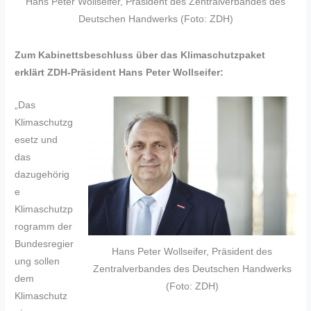
Hans Peter Wollseifer, Präsident des Zentralverbandes des
Deutschen Handwerks (Foto: ZDH)
Zum Kabinettsbeschluss über das Klimaschutzpaket
erklärt ZDH-Präsident Hans Peter Wollseifer:
„Das
Klimaschutzg
esetz und
das
dazugehörig
e
Klimaschutzp
rogramm der
Bundesregier
Hans Peter Wollseifer, Präsident des
ung sollen
Zentralverbandes des Deutschen Handwerks
dem
(Foto: ZDH)
Klimaschutz