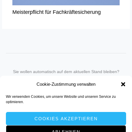
Meisterpflicht für Fachkräftesicherung
Sie wollen automatisch auf dem aktuellen Stand bleiben?
Wir nehmen Sie gegen eine geringe monatliche Gebühr
Cookie-Zustimmung verwalten
in unseren Newsletter-Service auf.
Wir verwenden Cookies, um unsere Website und unseren Service zu
Senden Sie für ein Angebot einfach eine
Mail an die Redaktion
.
optimieren.
COOKIES AKZEPTIEREN
ABLEHNEN