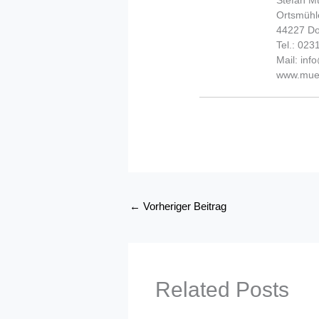
Stefan Mü
Ortsmühl
44227 D
Tel.: 02
Mail: in
www.muel
←
Vorheriger Beitrag
Related Posts