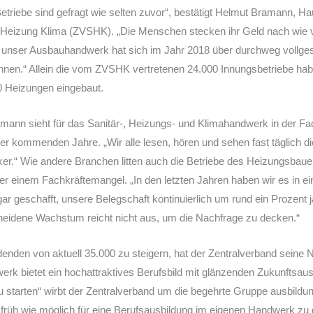
etriebe sind gefragt wie selten zuvor“, bestätigt Helmut Bramann, H
 Heizung Klima (ZVSHK). „Die Menschen stecken ihr Geld nach wie v
 unser Ausbauhandwerk hat sich im Jahr 2018 über durchweg vollge
nnen.“ Allein die vom ZVSHK vertretenen 24.000 Innungsbetriebe ha
0 Heizungen eingebaut.
mann sieht für das Sanitär-, Heizungs- und Klimahandwerk in der Fa
r kommenden Jahre. „Wir alle lesen, hören und sehen fast täglich di
er.“ Wie andere Branchen litten auch die Betriebe des Heizungsbaue
er einem Fachkräftemangel. „In den letzten Jahren haben wir es in ei
ar geschafft, unsere Belegschaft kontinuierlich um rund ein Prozent 
heidene Wachstum reicht nicht aus, um die Nachfrage zu decken.“
denden von aktuell 35.000 zu steigern, hat der Zentralverband sei
werk bietet ein hochattraktives Berufsbild mit glänzenden Zukunftsau
u starten“ wirbt der Zentralverband um die begehrte Gruppe ausbildu
 früh wie möglich für eine Berufsausbildung im eigenen Handwerk zu