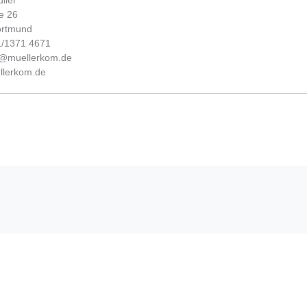
ller
e 26
ortmund
31/1371 4671
fo@muellerkom.de
lerkom.de