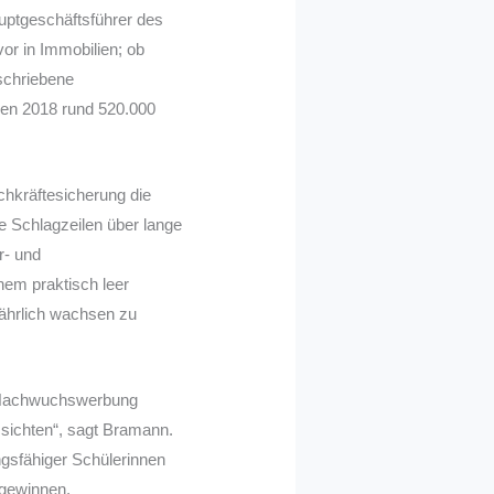
auptgeschäftsführer des
or in Immobilien; ob
schriebene
ben 2018 rund 520.000
chkräftesicherung die
e Schlagzeilen über lange
r- und
nem praktisch leer
jährlich wachsen zu
ne Nachwuchswerbung
ssichten“, sagt Bramann.
ngsfähiger Schülerinnen
 gewinnen.