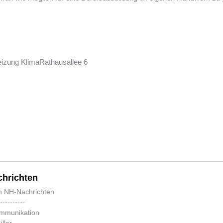
eizung KlimaRathausallee 6
hrichten
n NH-Nachrichten
-----------
ommunikation