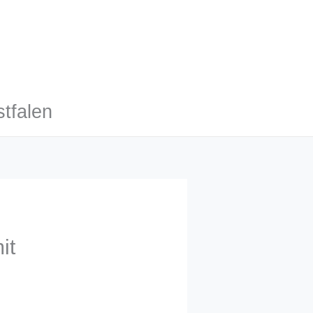
tfalen
it