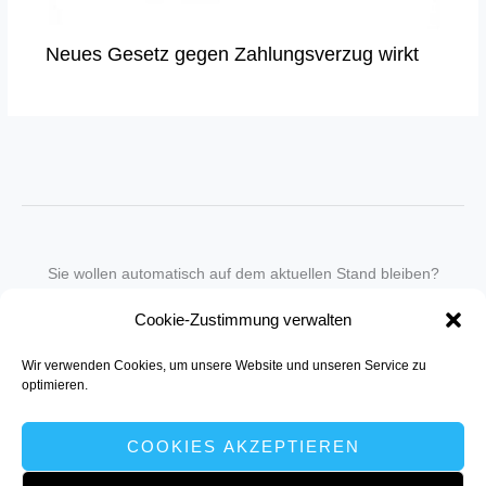
Neues Gesetz gegen Zahlungsverzug wirkt
Sie wollen automatisch auf dem aktuellen Stand bleiben?
Wir nehmen Sie gegen eine geringe monatliche Gebühr
Cookie-Zustimmung verwalten
in unseren Newsletter-Service auf.
Wir verwenden Cookies, um unsere Website und unseren Service zu
Senden Sie für ein Angebot einfach eine
Mail an die Redaktion
.
optimieren.
COOKIES AKZEPTIEREN