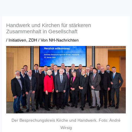
Zum
Inhalt
springen
Handwerk und Kirchen für stärkeren
Zusammenhalt in Gesellschaft
/
Initiativen
,
ZDH
/ Von
NH-Nachrichten
Der Besprechungskreis Kirche und Handwerk. Foto: André
Wirsig