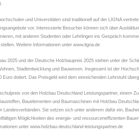
.
hschulen und Universitäten sind traditionell auf der LIGNA vertrete
ngsangebote vor. Interessierte Besucher können sich über Ausbild
rmieren, mit anderen Studenten oder Lehrlingen ins Gespräch komm
tellen. Weitere Informationen unter www.ligna.de
au 2025 und der Deutsche Holzbaupreis 2025 stehen unter der Schi
Wohnen, Stadtentwicklung und Bauwesen. Insgesamt ist der Hochsch
0 Euro dotiert. Das Preisgeld wird dem einreichenden Lehrstuhl über
chschulpreis von den Holzbau Deutschland Leistungspartner, einem
n Baustoffen, Bauelementen und Baumaschinen mit Holzbau Deutschl
 Landesverbänden. Sie setzen sich unter anderem dafür ein, Bauher
elfältigen Möglichkeiten des energie- und ressourceneffizienten Baue
rmationen unter www.holzbau-deutschland-leistungspartner.de