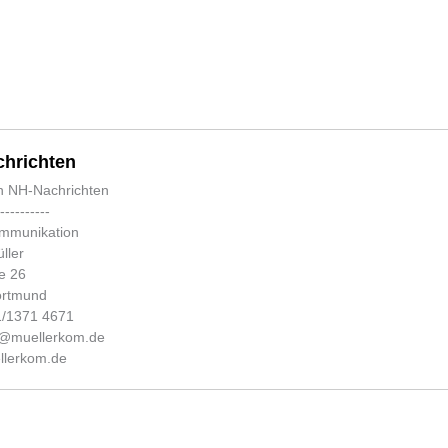
hrichten
n NH-Nachrichten
-----------
ommunikation
ller
e 26
ortmund
31/1371 4671
fo@muellerkom.de
lerkom.de