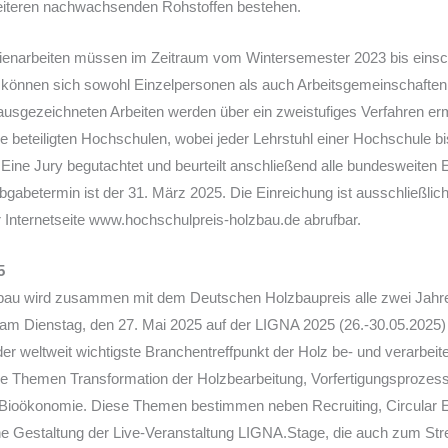
eiteren nachwachsenden Rohstoffen bestehen.
ienarbeiten müssen im Zeitraum vom Wintersemester 2023 bis einsc
 können sich sowohl Einzelpersonen als auch Arbeitsgemeinschaften 
sgezeichneten Arbeiten werden über ein zweistufiges Verfahren ermit
 beteiligten Hochschulen, wobei jeder Lehrstuhl einer Hochschule bi
 Eine Jury begutachtet und beurteilt anschließend alle bundesweiten
 Abgabetermin ist der 31. März 2025. Die Einreichung ist ausschließlic
r Internetseite www.hochschulpreis-holzbau.de abrufbar.
5
bau wird zusammen mit dem Deutschen Holzbaupreis alle zwei Jahre
g am Dienstag, den 27. Mai 2025 auf der LIGNA 2025 (26.-30.05.2025) 
er weltweit wichtigste Branchentreffpunkt der Holz be- und verarbeit
e Themen Transformation der Holzbearbeitung, Vorfertigungsprozes
 Bioökonomie. Diese Themen bestimmen neben Recruiting, Circular
liche Gestaltung der Live-Veranstaltung LIGNA.Stage, die auch zum St