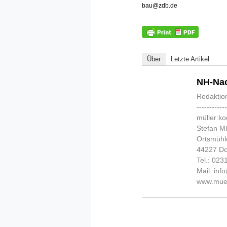
bau@zdb.de
Über
Letzte Artikel
NH-Nac
Redaktio
-----------
müller:k
Stefan Mü
Ortsmühl
44227 D
Tel.: 02
Mail: in
www.muel