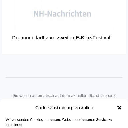
Dortmund lädt zum zweiten E-Bike-Festival
Sie wollen automatisch auf dem aktuellen Stand bleiben?
Wir nehmen Sie gegen eine geringe monatliche Gebühr
Cookie-Zustimmung verwalten
in unseren Newsletter-Service auf.
Wir verwenden Cookies, um unsere Website und unseren Service zu
Senden Sie für ein Angebot einfach eine
Mail an die Redaktion
.
optimieren.