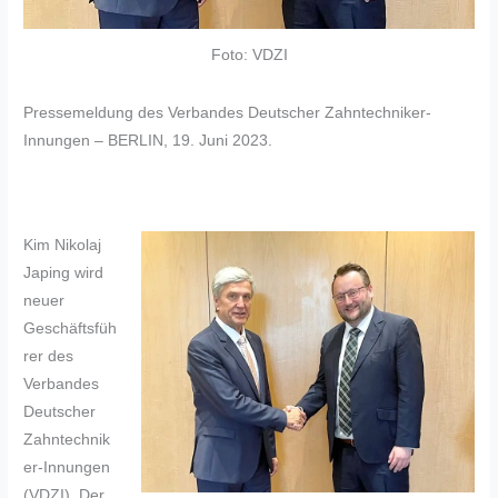
Foto: VDZI
Pressemeldung des Verbandes Deutscher Zahntechniker-
Innungen – BERLIN, 19. Juni 2023.
Kim Nikolaj
Japing wird
neuer
Geschäftsfüh
rer des
Verbandes
Deutscher
Zahntechnik
er-Innungen
(VDZI). Der