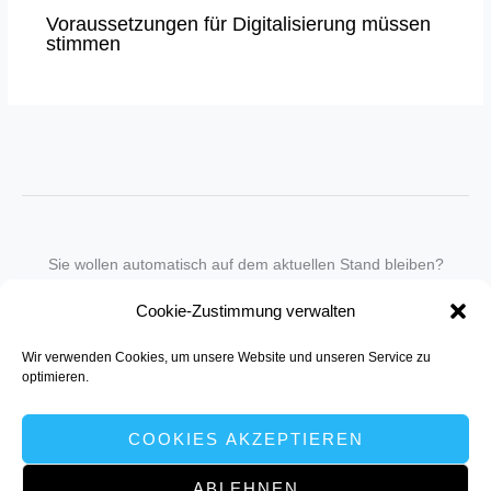
Voraussetzungen für Digitalisierung müssen
stimmen
Sie wollen automatisch auf dem aktuellen Stand bleiben?
Wir nehmen Sie gegen eine geringe monatliche Gebühr
Cookie-Zustimmung verwalten
in unseren Newsletter-Service auf.
Wir verwenden Cookies, um unsere Website und unseren Service zu
Senden Sie für ein Angebot einfach eine
Mail an die Redaktion
.
optimieren.
COOKIES AKZEPTIEREN
ABLEHNEN