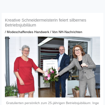
Zum
Inhalt
springen
Kreative Schneidermeisterin feiert silbernes
Betriebsjubiläum
/
Modeschaffendes Handwerk
/ Von
NH-Nachrichten
Gratulierten persönlich zum 25-jährigen Betriebsjubiläum: Inge