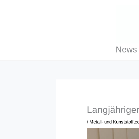
Zum
Inhalt
springen
News 
Langjährige
/
Metall- und Kunststoffte