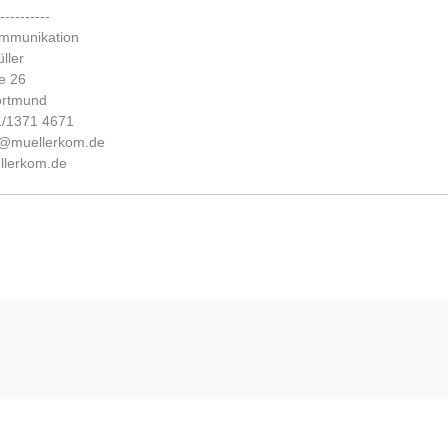
-----------
ommunikation
ller
e 26
ortmund
31/1371 4671
fo@muellerkom.de
lerkom.de