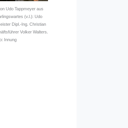
von Udo Tappmeyer aus
lingswartes (v.l.): Udo
ster Dipl.-Ing. Christian
ftsführer Volker Walters.
o: Innung