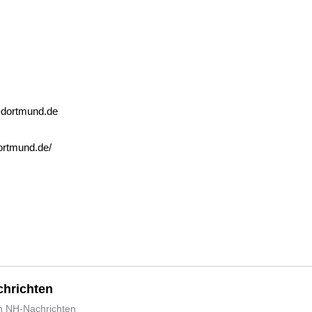
dortmund.de
dortmund.de/
hrichten
n NH-Nachrichten