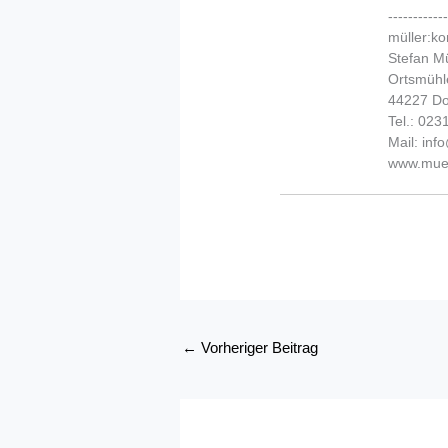
-----------
müller:k
Stefan Mü
Ortsmühl
44227 D
Tel.: 02
Mail: in
www.muel
←
Vorheriger Beitrag