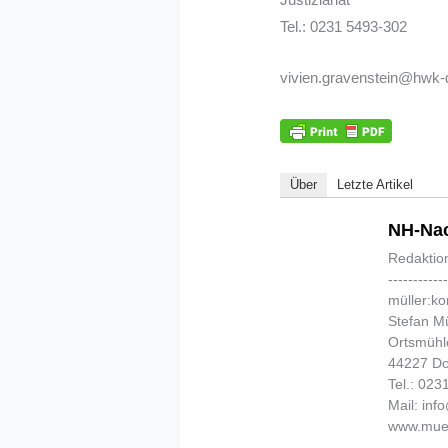
Tel.: 0231 5493-302
vivien.gravenstein@hwk-
Über
Letzte Artikel
NH-Nac
Redaktio
-----------
müller:k
Stefan Mü
Ortsmühl
44227 D
Tel.: 02
Mail: in
www.muel