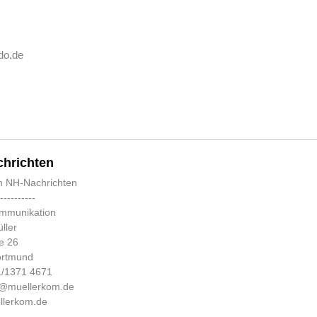
do.de
hrichten
n NH-Nachrichten
-----------
ommunikation
ller
e 26
ortmund
31/1371 4671
fo@muellerkom.de
lerkom.de