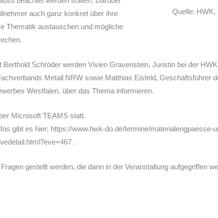
hluss beachtet werden sollten. Darüber
Quelle: HWK, 
eilnehmer auch ganz konkret über ihre
se Thematik austauschen und mögliche
rechen.
erthold Schröder werden Vivien Gravenstein, Juristin bei der HWK
 Fachverbands Metall NRW sowie Matthias Eisfeld, Geschäftsführer 
werbes Westfalen, über das Thema informieren.
über Microsoft TEAMS statt.
fos gibt es hier: https://www.hwk-do.de/termine/materialengpaesse-u
vedetail.html?eve=467 .
 Fragen gestellt werden, die dann in der Veranstaltung aufgegriffen w