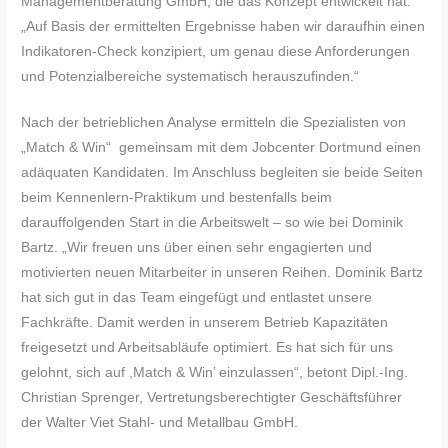
Managementberatung GmbH, die das Konzept entwickelt hat.
„Auf Basis der ermittelten Ergebnisse haben wir daraufhin einen
Indikatoren-Check konzipiert, um genau diese Anforderungen
und Potenzialbereiche systematisch herauszufinden.“
Nach der betrieblichen Analyse ermitteln die Spezialisten von
„Match & Win“ gemeinsam mit dem Jobcenter Dortmund einen
adäquaten Kandidaten. Im Anschluss begleiten sie beide Seiten
beim Kennenlern-Praktikum und bestenfalls beim
darauffolgenden Start in die Arbeitswelt – so wie bei Dominik
Bartz. „Wir freuen uns über einen sehr engagierten und
motivierten neuen Mitarbeiter in unseren Reihen. Dominik Bartz
hat sich gut in das Team eingefügt und entlastet unsere
Fachkräfte. Damit werden in unserem Betrieb Kapazitäten
freigesetzt und Arbeitsabläufe optimiert. Es hat sich für uns
gelohnt, sich auf ,Match & Win’ einzulassen“, betont Dipl.-Ing.
Christian Sprenger, Vertretungsberechtigter Geschäftsführer
der Walter Viet Stahl- und Metallbau GmbH.