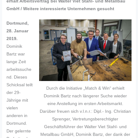
erhält Arbeitsvertrag bei Walter Viet Stahl- und Metallbau
GmbH / Weitere interessierte Unternehmen gesucht
Dortmund,
28. Januar
2019.
Dominik
Bartz war
lange Zeit
arbeitssuche
nd. Dieses
Schicksal teilt
Durch die Initiative „Match & Win“ erhielt
der 29-
Dominik Bartz nach längerer Suche wieder
Jährige mit
eine Anstellung im ersten Arbeitsmarkt.
vielen
Darüber freuen sich v.l.n.r.: Dipl.- Ing. Christian
anderen in
Sprenger, Vertretungsberechtigter
Dortmund.
Geschäftsführer der Walter Viet Stahl- und
Der gelernte
Metallbau GmbH, Dominik Bartz, der dank der