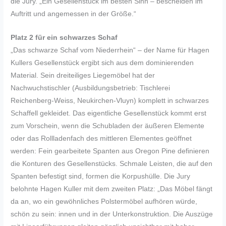
die Jury. „Ein Gesellenstück im besten Sinn – bescheiden im
Auftritt und angemessen in der Größe.“
Platz 2 für ein schwarzes Schaf
„Das schwarze Schaf vom Niederrhein“ – der Name für Hagen
Kullers Gesellenstück ergibt sich aus dem dominierenden
Material. Sein dreiteiliges Liegemöbel hat der
Nachwuchstischler (Ausbildungsbetrieb: Tischlerei
Reichenberg-Weiss, Neukirchen-Vluyn) komplett in schwarzes
Schaffell gekleidet. Das eigentliche Gesellenstück kommt erst
zum Vorschein, wenn die Schubladen der äußeren Elemente
oder das Rollladenfach des mittleren Elementes geöffnet
werden: Fein gearbeitete Spanten aus Oregon Pine definieren
die Konturen des Gesellenstücks. Schmale Leisten, die auf den
Spanten befestigt sind, formen die Korpushülle. Die Jury
belohnte Hagen Kuller mit dem zweiten Platz: „Das Möbel fängt
da an, wo ein gewöhnliches Polstermöbel aufhören würde,
schön zu sein: innen und in der Unterkonstruktion. Die Auszüge