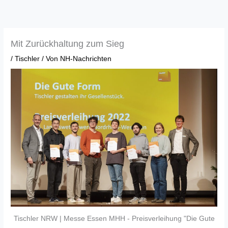
Zum
Inhalt
springen
Mit Zurückhaltung zum Sieg
/
Tischler
/ Von
NH-Nachrichten
Tischler NRW | Messe Essen MHH - Preisverleihung "Die Gute