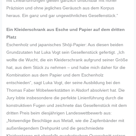
mit Linearführungen gleiten gänzlich unsichtbar mit hoher
Präzision und ohne jegliches Geräusch aus dem Korpus
heraus. Ein ganz und gar ungewöhnliches Gesellenstück.“
Ein Kleiderschrank aus Esche und Papier auf dem dritten
Platz
Eschenholz und japanisches Shōji-Papier: Aus diesen beiden
Grundzutaten hat Luka Vogt sein Gesellenstück gefertigt. „Ich
wollte die Wucht, die ein Kleiderschrank aufgrund seiner Größe
hat, aus dem Stück zu nehmen – und habe mich daher für die
Kombination aus dem Papier und dem Eschenholz
entschieden“, sagt Luka Vogt, der seine Ausbildung bei den
Thomas Faber Möbelwerkstätten in Alsdorf absolviert hat. Die
Jury lobte insbesondere die perfekte Linienführung durch die
konstruktiven Fugen und zeichnete das Gesellenstück mit dem
dritten Preis beim diesjährigen Landeswettbewerb aus:
„Notwendige Beschläge aus Metall, wie die Zapfenbänder mit
außenliegendem Drehpunkt und die geschmiedete
Kleiderstange mit ebenfalls quadratischem Querschnitt setzen