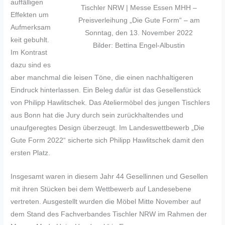
auffälligen
Tischler NRW | Messe Essen MHH –
Effekten um
Preisverleihung „Die Gute Form“ – am
Aufmerksam
Sonntag, den 13. November 2022
keit gebuhlt.
Bilder: Bettina Engel-Albustin
Im Kontrast
dazu sind es
aber manchmal die leisen Töne, die einen nachhaltigeren
Eindruck hinterlassen. Ein Beleg dafür ist das Gesellenstück
von Philipp Hawlitschek. Das Ateliermöbel des jungen Tischlers
aus Bonn hat die Jury durch sein zurückhaltendes und
unaufgeregtes Design überzeugt. Im Landeswettbewerb „Die
Gute Form 2022“ sicherte sich Philipp Hawlitschek damit den
ersten Platz.
Insgesamt waren in diesem Jahr 44 Gesellinnen und Gesellen
mit ihren Stücken bei dem Wettbewerb auf Landesebene
vertreten. Ausgestellt wurden die Möbel Mitte November auf
dem Stand des Fachverbandes Tischler NRW im Rahmen der