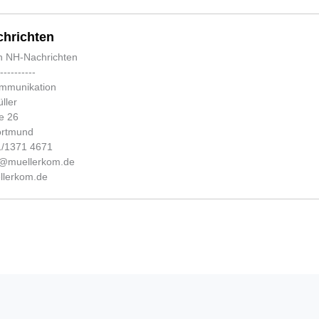
hrichten
n NH-Nachrichten
-----------
ommunikation
ller
e 26
ortmund
31/1371 4671
fo@muellerkom.de
lerkom.de