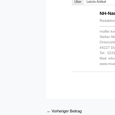
Über
Letzte Artikel
NH-Nac
Redaktio
-----------
müller:k
Stefan Mü
Ortsmühl
44227 D
Tel.: 02
Mail: in
www.muel
←
Vorheriger Beitrag