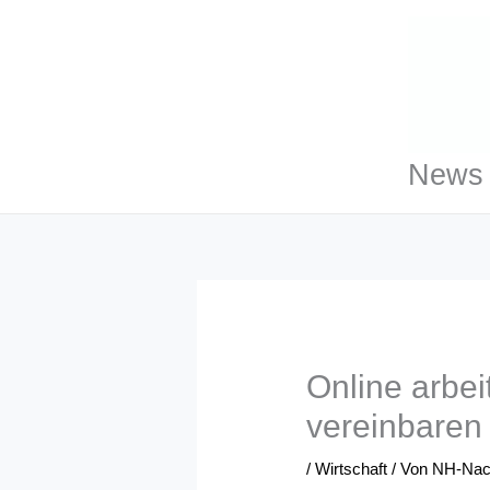
Zum
Inhalt
springen
News 
Online arbe
vereinbaren
/
Wirtschaft
/ Von
NH-Nac