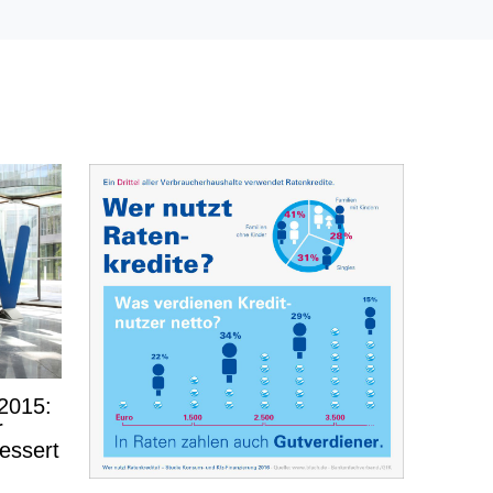
2015:
r
essert