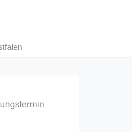
tfalen
tungstermin