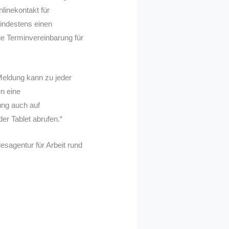
linekontakt für
indestens einen
ie Terminvereinbarung für
Meldung kann zu jeder
n eine
ung auch auf
er Tablet abrufen.“
sagentur für Arbeit rund