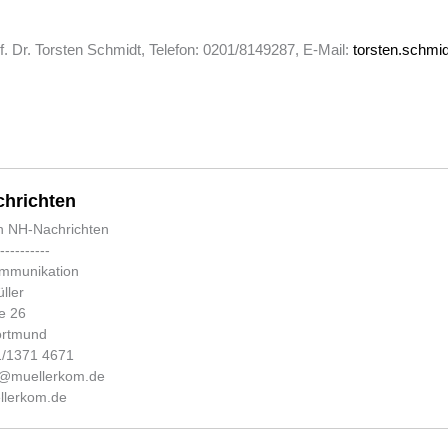
f. Dr. Torsten Schmidt, Telefon: 0201/8149287, E-Mail:
torsten.schmi
hrichten
n NH-Nachrichten
-----------
ommunikation
ller
e 26
ortmund
31/1371 4671
fo@muellerkom.de
lerkom.de