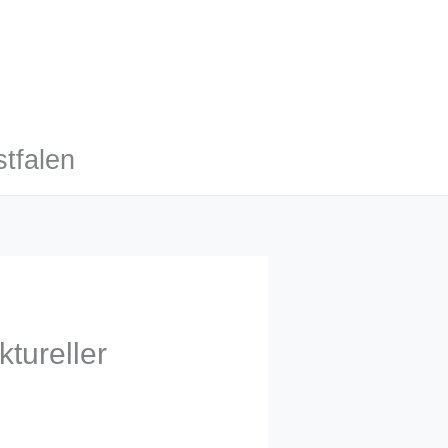
tfalen
tureller