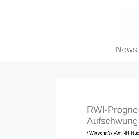
Zum
Inhalt
springen
News 
RWI-Prognose
Aufschwung 
/
Wirtschaft
/ Von
NH-Nac