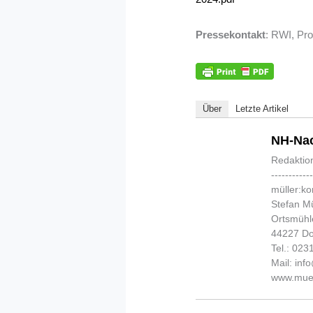
Pressekontakt
: RWI, Pro
Über
Letzte Artikel
NH-Nac
Redaktio
-----------
müller:k
Stefan Mü
Ortsmühl
44227 D
Tel.: 02
Mail: in
www.muel