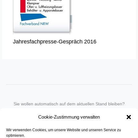
Jahresfachpresse-Gespräch 2016
Sie wollen automatisch auf dem aktuellen Stand bleiben?
Wir nehmen Sie gegen eine geringe monatliche Gebühr
Cookie-Zustimmung verwalten
in unseren Newsletter-Service auf.
Wir verwenden Cookies, um unsere Website und unseren Service zu
Senden Sie für ein Angebot einfach eine
Mail an die Redaktion
.
optimieren.